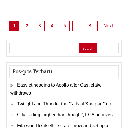
Posts
1
2
3
4
5
…
8
Next
pagination
Search
Pos-pos Terbaru
Easyjet heading to Apollo after Castlelake
withdraws
Twilight and Thunder the Calls at Shergar Cup
City trading ‘higher than thought’, FCA believes
Fifa won’t fix itself – scrap it now and set up a