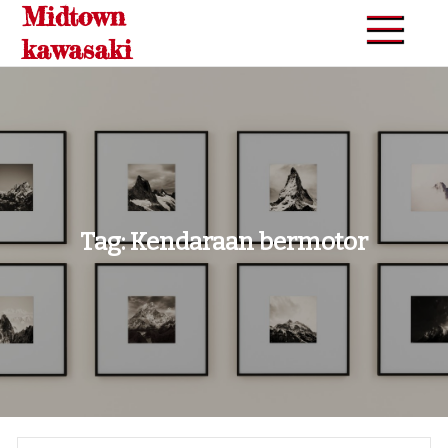
Midtown
Skip
to
kawasaki
content
Tag:
Kendaraan bermotor