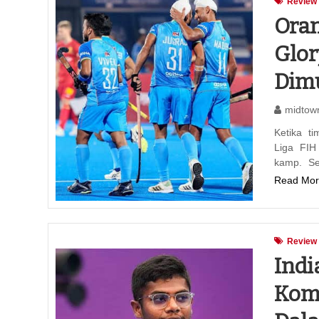
Review
Oran
Glor
Dim
midtow
Ketika t
Liga FIH
kamp. Set
Read Mor
Review
Indi
Kom