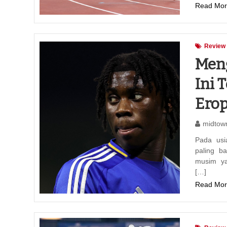
Read Mor
Review
Meng
Ini 
Ero
midtow
Pada usi
paling ba
musim ya
[…]
Read Mor