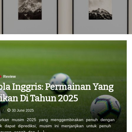
Review
ola Inggris: Permainan Yang
ikan Di Tahun 2025
30 June 2025
warkan musim 2025 yang menggembirakan penuh dengan
ak dapat diprediksi, musim ini menjanjikan untuk penuh