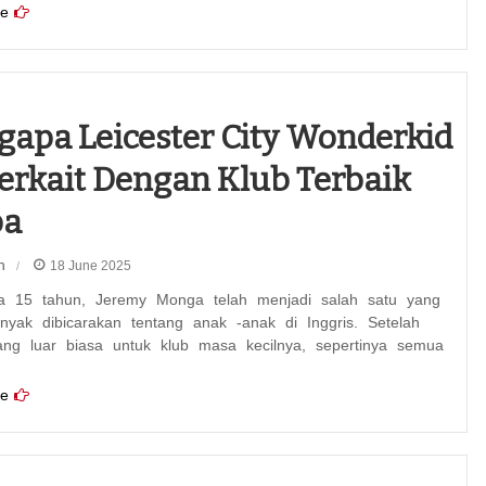
e
apa Leicester City Wonderkid
Terkait Dengan Klub Terbaik
pa
n
18 June 2025
a 15 tahun, Jeremy Monga telah menjadi salah satu yang
nyak dibicarakan tentang anak -anak di Inggris. Setelah
ng luar biasa untuk klub masa kecilnya, sepertinya semua
e