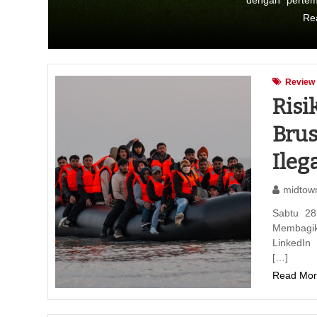
dengan pertem
Re
Review
Risi
Brus
Ileg
midtow
Sabtu 28
Membagik
LinkedIn
[…]
Read Mor