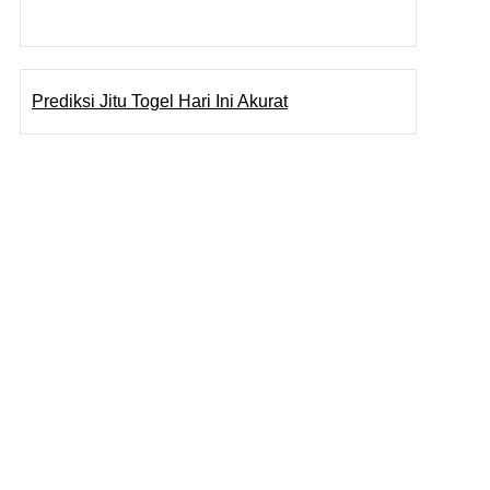
Pragmatic Play
Togel Online
Prediksi Jitu Togel Hari Ini Akurat