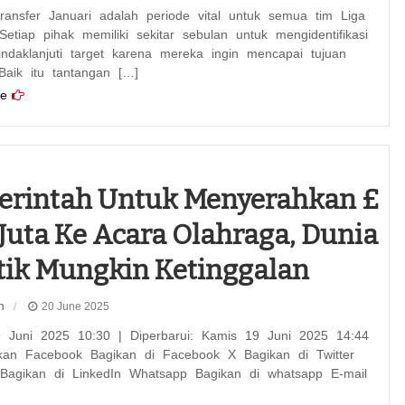
transfer Januari adalah periode vital untuk semua tim Liga
Setiap pihak memiliki sekitar sebulan untuk mengidentifikasi
ndaklanjuti target karena mereka ingin mencapai tujuan
Baik itu tantangan […]
e
erintah Untuk Menyerahkan £
Juta Ke Acara Olahraga, Dunia
tik Mungkin Ketinggalan
n
20 June 2025
 Juni 2025 10:30 | Diperbarui: Kamis 19 Juni 2025 14:44
an Facebook Bagikan di Facebook X Bagikan di Twitter
 Bagikan di LinkedIn Whatsapp Bagikan di whatsapp E-mail