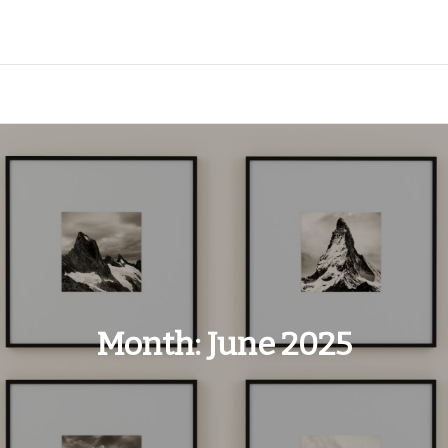
Month:
June 2025