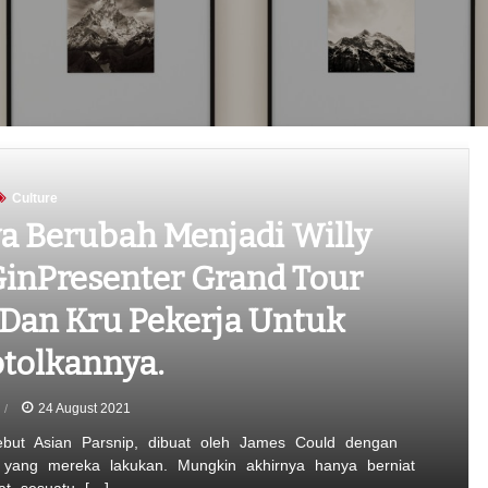
Culture
a Berubah Menjadi Willy
inPresenter Grand Tour
 Dan Kru Pekerja Untuk
olkannya.
24 August 2021
ebut Asian Parsnip, dibuat oleh James Could dengan
yang mereka lakukan. Mungkin akhirnya hanya berniat