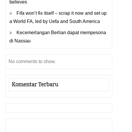
believes
Fifa won’t fix itself – scrap it now and set up
a World FA, led by Uefa and South America
Kecemerlangan Berlian dapat mempesona
di Nassau
No comments to show.
Komentar Terbaru
Gedung Slot