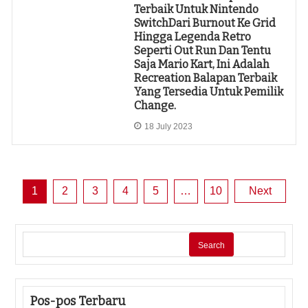
Terbaik Untuk Nintendo
SwitchDari Burnout Ke Grid
Hingga Legenda Retro
Seperti Out Run Dan Tentu
Saja Mario Kart, Ini Adalah
Recreation Balapan Terbaik
Yang Tersedia Untuk Pemilik
Change.
18 July 2023
Posts
1
2
3
4
5
…
10
Next
pagination
Search
Pos-pos Terbaru