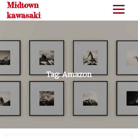
Midtown
Skip
to
kawasaki
content
Tag:
Amazon