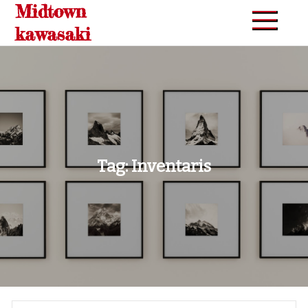
Midtown
Skip
to
kawasaki
content
Tag:
Inventaris