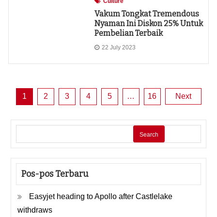
Culture
Vakum Tongkat Tremendous
Nyaman Ini Diskon 25% Untuk
Pembelian Terbaik
22 July 2023
Posts
1
2
3
4
5
…
16
Next
pagination
Search
Pos-pos Terbaru
Easyjet heading to Apollo after Castlelake
withdraws