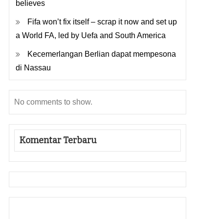
believes
Fifa won’t fix itself – scrap it now and set up
a World FA, led by Uefa and South America
Kecemerlangan Berlian dapat mempesona
di Nassau
No comments to show.
Komentar Terbaru
Gedung Slot