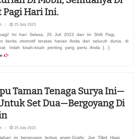
urian Di Mobil, Semuanya Di
 Pagi Hari Ini.
n
25 July 2023
agi! Ini hari Selasa, 25 Juli 2023 dan ini Shift Pagi,
 berita otomotif teratas harian Anda dari seluruh dunia, di
pat. Inilah kisah-kisah penting yang perlu Anda […]
e
pu Taman Tenaga Surya Ini—
Untuk Set Dua—Bergoyang Di
in
n
25 July 2023
ahari ini bergoyang tertiup angin.Grafis: Joe Tilleli Hiasi