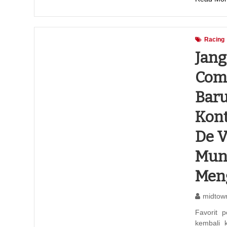
Racing
Jang
Comp
Baru
Kont
De V
Mung
Men
midtow
Favorit 
kembali 