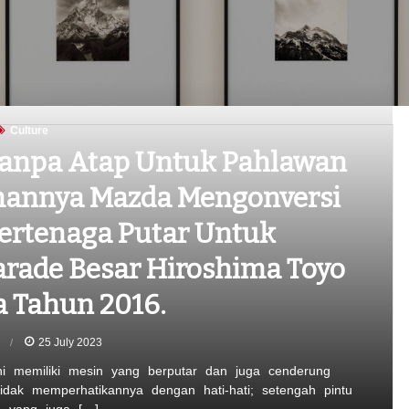
Culture
anpa Atap Untuk Pahlawan
mannya Mazda Mengonversi
Bertenaga Putar Untuk
arade Besar Hiroshima Toyo
a Tahun 2016.
n
25 July 2023
ni memiliki mesin yang berputar dan juga cenderung
idak memperhatikannya dengan hati-hati; setengah pintu