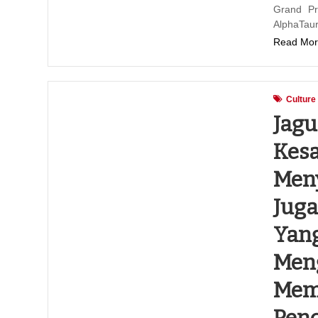
Grand Pr
AlphaTau
Read Mor
Culture
Jag
Kes
Men
Juga
Yang
Men
Mem