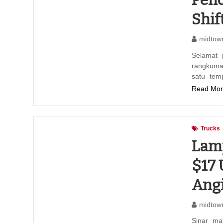
Penc
Shift
midtow
Selamat p
rangkuman
satu tem
Read Mor
Trucks
Lam
$17 
Ang
midtow
Sinar mat