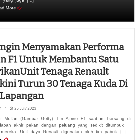
g yang juga […]
ad More
 Ingin Menyamakan Performa
n F1 Untuk Membantu Satu
ikanUnit Tenaga Renault
kini Turun 30 Tenaga Kuda Di
 Lapangan
n
25 July 2023
n Mullan (Gambar Getty) Tim Alpine F1 saat ini bersaing di
alapan akhir pekan dengan peluang yang sedikit ditumpuk
mereka. Unit daya Renault digunakan oleh tim pabrik […]
e