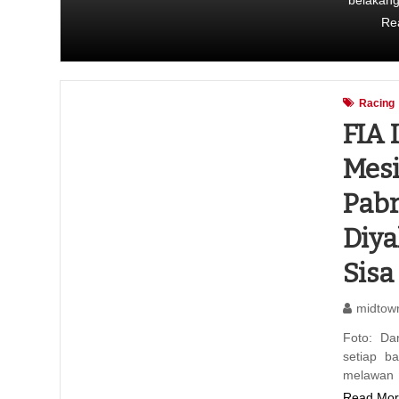
belakan
Re
Racing
FIA
Mesi
Pabr
Diya
Sisa
midtow
Foto: Da
setiap b
melawan 
Read Mor