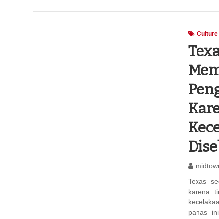
Culture
Texa
Mem
Pen
Kare
Kec
Dise
midtow
Texas se
karena ti
kecelaka
panas in