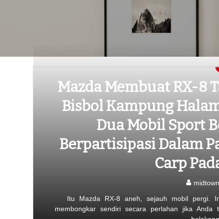
Mazda Membuat RX-8 T
Bisbol Kampung Hala
Dua Mobil Sport 
Berpartisipasi Dalam P
Carp Pad
midtow
Itu Mazda RX-8 aneh, sejauh mobil pergi. I
membongkar sendiri secara perlahan jika Anda t