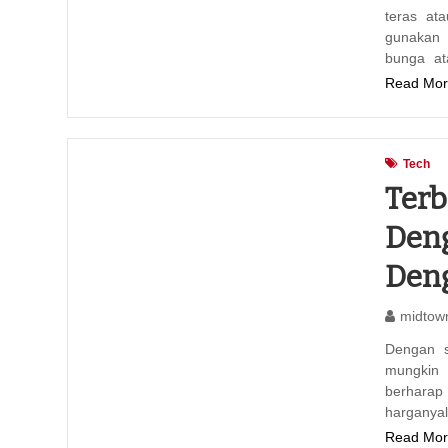
teras at
gunakan 
bunga at
Read Mor
Tech
Ter
Deng
Deng
midtow
Dengan s
mungkin 
berharap
harganya
Read Mor