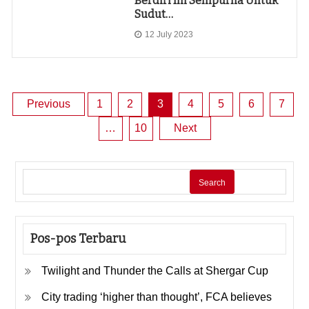
Berdiri Ini Sempurna Untuk
Sudut…
12 July 2023
Posts
Previous
1
2
3
4
5
6
7
…
10
Next
pagination
Search
Pos-pos Terbaru
Twilight and Thunder the Calls at Shergar Cup
City trading ‘higher than thought’, FCA believes