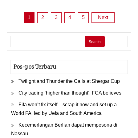
Posts
1
2
3
4
5
Next
pagination
Search
Pos-pos Terbaru
Twilight and Thunder the Calls at Shergar Cup
City trading ‘higher than thought’, FCA believes
Fifa won’t fix itself – scrap it now and set up a
World FA, led by Uefa and South America
Kecemerlangan Berlian dapat mempesona di
Nassau