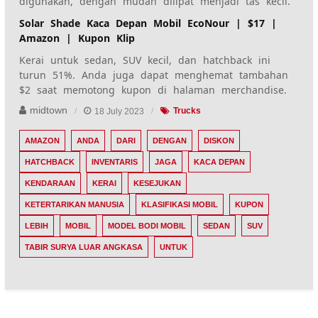
digunakan, dengan mudah dilipat menjadi tas kecil.
Solar Shade Kaca Depan Mobil EcoNour | $17 |
Amazon | Kupon Klip
Kerai untuk sedan, SUV kecil, dan hatchback ini
turun 51%. Anda juga dapat menghemat tambahan
$2 saat memotong kupon di halaman merchandise.
midtown
18 July 2023
Trucks
AMAZON
ANDA
DARI
DENGAN
DISKON
HATCHBACK
INVENTARIS
JAGA
KACA DEPAN
KENDARAAN
KERAI
KESEJUKAN
KETERTARIKAN MANUSIA
KLASIFIKASI MOBIL
KUPON
LEBIH
MOBIL
MODEL BODI MOBIL
SEDAN
SUV
TABIR SURYA LUAR ANGKASA
UNTUK