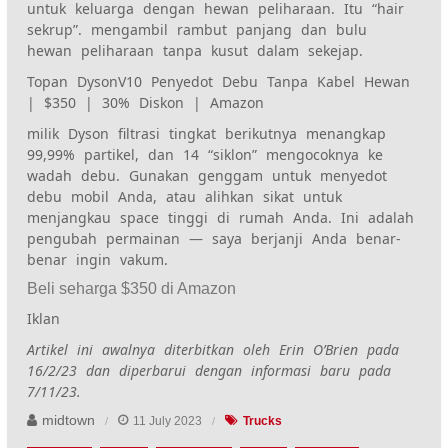
untuk keluarga dengan hewan peliharaan. Itu
“hai
r
sekrup”.
mengambil rambut panjang dan bulu
hewan peliharaan tanpa kusut dalam sekejap.
Topan Dyson
V10 Penyedot Debu Tanpa Kabel Hewan
| $3
50 | 30
% Diskon | Amazon
milik Dyson
filtrasi tingkat berikutnya
menangkap
99,99% partikel, dan 14 “siklon” mengocoknya ke
wadah debu. Gunakan genggam untuk menyedot
debu mobil Anda, atau alihkan sikat untuk
menjangkau space tinggi di rumah Anda. Ini adalah
pengubah permainan — saya berjanji Anda benar-
benar ingin vakum.
Beli seharga $350 di Amazon
Iklan
Artikel ini awalnya diterbitkan oleh Erin O’Brien pada
16/2/23 dan diperbarui dengan informasi baru pada
7/11/23.
midtown
11 July 2023
Trucks