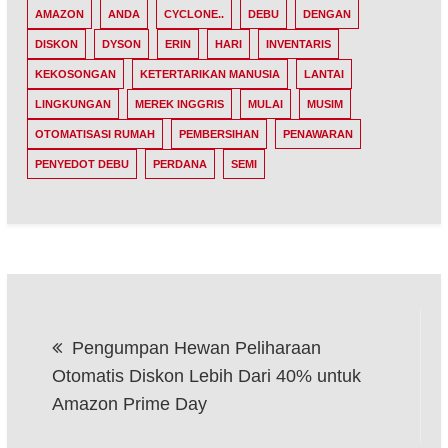
AMAZON
ANDA
CYCLONE..
DEBU
DENGAN
DISKON
DYSON
ERIN
HARI
INVENTARIS
KEKOSONGAN
KETERTARIKAN MANUSIA
LANTAI
LINGKUNGAN
MEREK INGGRIS
MULAI
MUSIM
OTOMATISASI RUMAH
PEMBERSIHAN
PENAWARAN
PENYEDOT DEBU
PERDANA
SEMI
Post
Pengumpan Hewan Peliharaan
navigation
Otomatis Diskon Lebih Dari 40% untuk
Amazon Prime Day