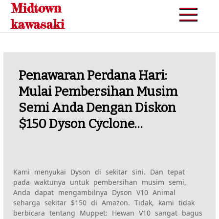
Midtown
Skip
to
kawasaki
content
Penawaran Perdana Hari:
Mulai Pembersihan Musim
Semi Anda Dengan Diskon
$150 Dyson Cyclone…
Kami menyukai Dyson di sekitar sini. Dan tepat
pada waktunya untuk pembersihan musim semi,
Anda dapat mengambilnya
Dyson V10 Animal
seharga sekitar $150 di Amazon
.
Tidak, kami tidak
berbicara tentang Muppet: Hewan V10 sangat bagus