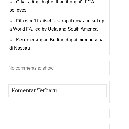
City trading ‘higher than thought’, FCA
believes
Fifa won’t fix itself – scrap it now and set up
a World FA, led by Uefa and South America
Kecemerlangan Berlian dapat mempesona
di Nassau
No comments to show.
Komentar Terbaru