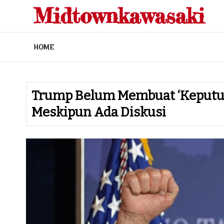
Skip
Midtownkawasaki
to
content
HOME
Trump Belum Membuat ‘keputus
Meskipun Ada Diskusi