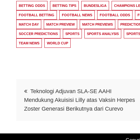
BETTING ODDS
BETTING TIPS
BUNDESLIGA
CHAMPIONS L
FOOTBALL BETTING
FOOTBALL NEWS
FOOTBALL ODDS
F
MATCH DAY
MATCH PREVIEW
MATCH PREVIEWS
PREDICTIO
SOCCER PREDICTIONS
SPORTS
SPORTS ANALYSIS
SPORTS
TEAM NEWS
WORLD CUP
Post
Teknologi Adjuvan SLA-SE AAHI
navigation
Mendukung Akuisisi Lilly atas Vaksin Herpes
Zoster Generasi Berikutnya dari Curevo