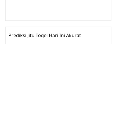
Gedung Slot
Pragmatic Play
Togel Online
Prediksi Jitu Togel Hari Ini Akurat