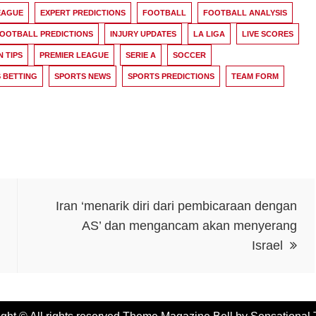
EAGUE
EXPERT PREDICTIONS
FOOTBALL
FOOTBALL ANALYSIS
OOTBALL PREDICTIONS
INJURY UPDATES
LA LIGA
LIVE SCORES
N TIPS
PREMIER LEAGUE
SERIE A
SOCCER
 BETTING
SPORTS NEWS
SPORTS PREDICTIONS
TEAM FORM
Iran ‘menarik diri dari pembicaraan dengan
AS’ dan mengancam akan menyerang
Israel