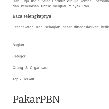
Iran juga ingin Selat Hormuz dibuka kembali bersama
dan kebebasan untuk menjual minyak Iran.
Baca selengkapnya
Kesepakatan Iran ‘sebagian besar dinegosiasikan’ ke
Konten
Bagian
Kategori
yang
Orang & Organisasi
diberi
Topik Terkait
tag
PakarPBN
serupa: