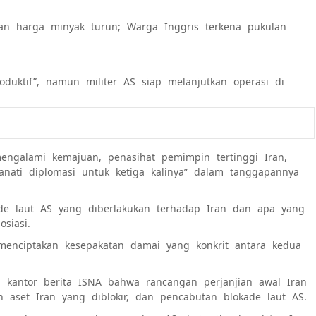
an harga minyak turun; Warga Inggris terkena pukulan
duktif”, namun militer AS siap melanjutkan operasi di
galami kemajuan, penasihat pemimpin tertinggi Iran,
ati diplomasi untuk ketiga kalinya” dalam tanggapannya
ade laut AS yang diberlakukan terhadap Iran dan apa yang
siasi.
enciptakan kesepakatan damai yang konkrit antara kedua
a kantor berita ISNA bahwa rancangan perjanjian awal Iran
n aset Iran yang diblokir, dan pencabutan blokade laut AS.