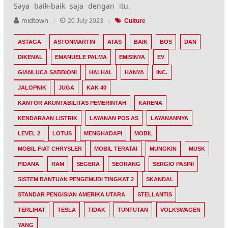
Saya baik-baik saja dengan itu.
midtown
20 July 2023
Culture
ASTAGA
ASTONMARTIN
ATAS
BAIK
BOS
DAN
DIKENAL
EMANUELE PALMA
EMISINYA
EV
GIANLUCA SABBIONI
HALHAL
HANYA
INC.
JALOPNIK
JUGA
KAK 40
KANTOR AKUNTABILITAS PEMERINTAH
KARENA
KENDARAAN LISTRIK
LAYANAN POS AS
LAYANANNYA
LEVEL 2
LOTUS
MENGHADAPI
MOBIL
MOBIL FIAT CHRYSLER
MOBIL TERATAI
MUNGKIN
MUSK
PIDANA
RAM
SEGERA
SEORANG
SERGIO PASINI
SISTEM BANTUAN PENGEMUDI TINGKAT 2
SKANDAL
STANDAR PENGISIAN AMERIKA UTARA
STELLANTIS
TERLIHAT
TESLA
TIDAK
TUNTUTAN
VOLKSWAGEN
YANG