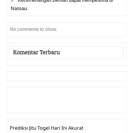
Kecemerlangan Berlian dapat mempesona di
Nassau
No comments to show.
Komentar Terbaru
Gedung Slot
Pragmatic Play
Togel Online
Prediksi Jitu Togel Hari Ini Akurat