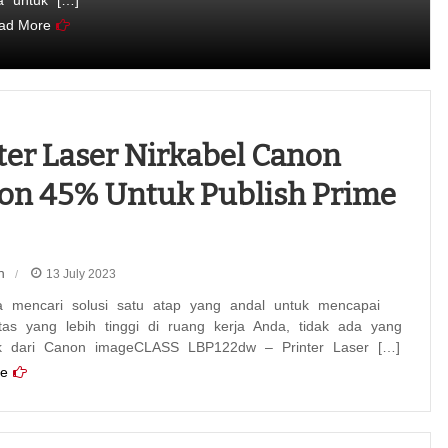
a untuk […]
ad More
ter Laser Nirkabel Canon
on 45% Untuk Publish Prime
n
13 July 2023
a mencari solusi satu atap yang andal untuk mencapai
itas yang lebih tinggi di ruang kerja Anda, tidak ada yang
ik dari Canon imageCLASS LBP122dw – Printer Laser […]
e