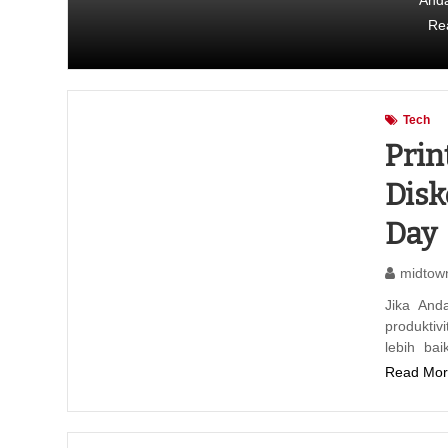
And
Re
Tech
Prin
Disk
Day
midtow
Jika And
produktiv
lebih ba
Read Mor