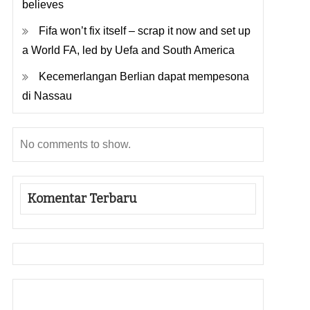
believes
Fifa won’t fix itself – scrap it now and set up
a World FA, led by Uefa and South America
Kecemerlangan Berlian dapat mempesona
di Nassau
No comments to show.
Komentar Terbaru
Gedung Slot