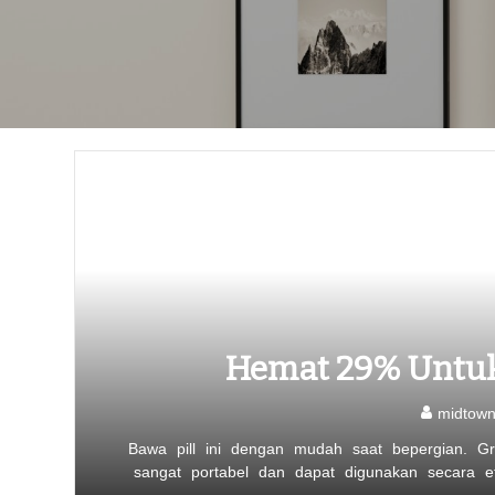
Hemat 29% Untuk 
midtow
Bawa pill ini dengan mudah saat bepergian. Graf
sangat portabel dan dapat digunakan secara efe