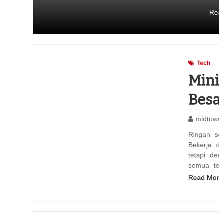
Re
Tech
Mini
Besa
midtow
Ringan se
Bekerja 
tetapi d
semua te
Read Mor