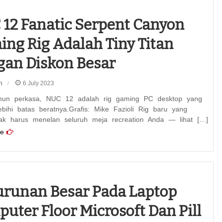
12 Fanatic Serpent Canyon
ng Rig Adalah Tiny Titan
an Diskon Besar
n
6 July 2023
mun perkasa, NUC 12 adalah rig gaming PC desktop yang
bihi batas beratnya.Grafis: Mike Fazioli Rig baru yang
dak harus menelan seluruh meja recreation Anda — lihat […]
e
runan Besar Pada Laptop
uter Floor Microsoft Dan Pill