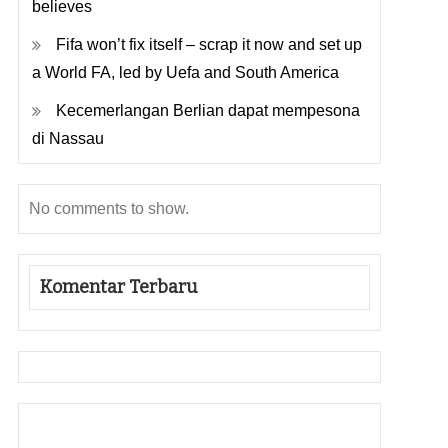
believes
Fifa won’t fix itself – scrap it now and set up
a World FA, led by Uefa and South America
Kecemerlangan Berlian dapat mempesona
di Nassau
No comments to show.
Komentar Terbaru
Gedung Slot