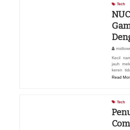
Tech
NUC 
Gami
Deng
midtow
Kecil na
jauh mele
keren ti
Read Mor
Tech
Penu
Comp