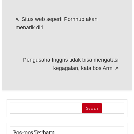
Post
Situs web seperti Pornhub akan
navigation
menarik diri
Pengusaha Inggris tidak bisa mengatasi
kegagalan, kata bos Arm
Search
Pos-pos Terbaru