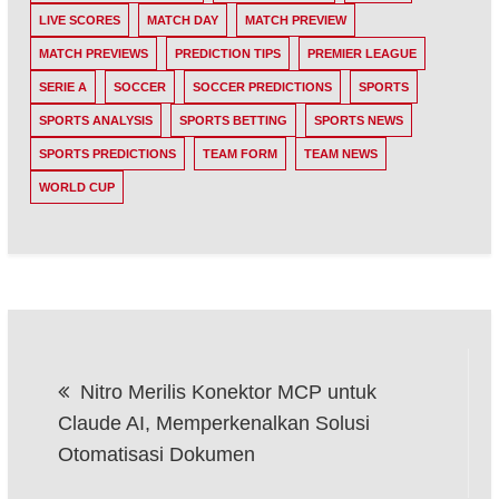
LIVE SCORES
MATCH DAY
MATCH PREVIEW
MATCH PREVIEWS
PREDICTION TIPS
PREMIER LEAGUE
SERIE A
SOCCER
SOCCER PREDICTIONS
SPORTS
SPORTS ANALYSIS
SPORTS BETTING
SPORTS NEWS
SPORTS PREDICTIONS
TEAM FORM
TEAM NEWS
WORLD CUP
Post
Nitro Merilis Konektor MCP untuk
navigation
Claude AI, Memperkenalkan Solusi
Otomatisasi Dokumen