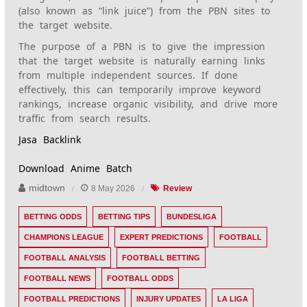
(also known as “link juice”) from the PBN sites to
the target website.
The purpose of a PBN is to give the impression
that the target website is naturally earning links
from multiple independent sources. If done
effectively, this can temporarily improve keyword
rankings, increase organic visibility, and drive more
traffic from search results.
Jasa Backlink
Download Anime Batch
midtown
8 May 2026
Review
BETTING ODDS
BETTING TIPS
BUNDESLIGA
CHAMPIONS LEAGUE
EXPERT PREDICTIONS
FOOTBALL
FOOTBALL ANALYSIS
FOOTBALL BETTING
FOOTBALL NEWS
FOOTBALL ODDS
FOOTBALL PREDICTIONS
INJURY UPDATES
LA LIGA