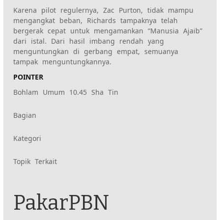
Karena pilot regulernya, Zac Purton, tidak mampu
mengangkat beban, Richards tampaknya telah
bergerak cepat untuk mengamankan “Manusia Ajaib”
dari istal. Dari hasil imbang rendah yang
menguntungkan di gerbang empat, semuanya
tampak menguntungkannya.
POINTER
Bohlam Umum 10.45 Sha Tin
Konten
Bagian
Kategori
yang
Topik Terkait
diberi
tag
PakarPBN