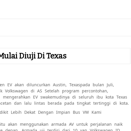
ulai Diuji Di Texas
gen
EV akan diluncurkan
Austin, Texas
pada bulan Juli,
uk
Volkswagen
di AS Setelah program percontohan,
 mengerahkan EV swakemudinya di seluruh ibu kota Texas
tan dan lalu lintas berada pada tingkat tertinggi di kota.
dikit Lebih Dekat Dengan Impian Bus VW Kami
tu akan menggunakan armada AV untuk perjalanan naik
e depan. Armada uji terdiri dari 10 van Volkswagen ID