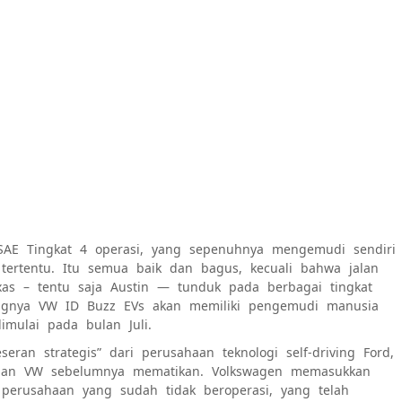
SAE Tingkat 4
operasi, yang sepenuhnya mengemudi sendiri
 tertentu. Itu semua baik dan bagus, kecuali bahwa jalan
xas – tentu saja
Austin
— tunduk pada berbagai tingkat
tungnya VW ID Buzz EVs akan memiliki pengemudi manusia
imulai pada bulan Juli.
ran strategis” dari perusahaan teknologi self-driving Ford,
ngan VW sebelumnya
mematikan
. Volkswagen memasukkan
 perusahaan yang sudah tidak beroperasi, yang telah