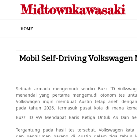
Skip
Midtownkawasaki
to
content
HOME
Mobil Self-Driving Volkswagen M
Sebuah armada
mengemudi sendiri
Buzz ID Volkswa
menandai yang pertama
mengemudi otonom
tes unt
Volkswagen ingin membuat Austin tetap aneh dengan
pada tahun 2026, termasuk pusat kota di mana kemace
Buzz ID VW Mendapat Baris Ketiga Untuk AS Dan Se
Tergantung pada hasil tes tersebut, Volkswagen
kata
i
dan pengiriman barang di Austin dalam tiga tahun k