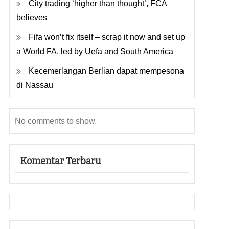
City trading ‘higher than thought’, FCA
believes
Fifa won’t fix itself – scrap it now and set up
a World FA, led by Uefa and South America
Kecemerlangan Berlian dapat mempesona
di Nassau
No comments to show.
Komentar Terbaru