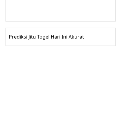
Gedung Slot
Pragmatic Play
Togel Online
Prediksi Jitu Togel Hari Ini Akurat