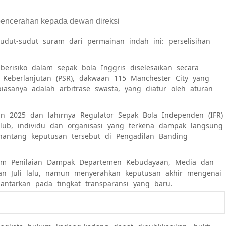
pencerahan kepada dewan direksi
dut-sudut suram dari permainan indah ini: perselisihan
risiko dalam sepak bola Inggris diselesaikan secara
dan Keberlanjutan (PSR), dakwaan 115 Manchester City yang
 biasanya adalah arbitrase swasta, yang diatur oleh aturan
n 2025 dan lahirnya Regulator Sepak Bola Independen (IFR)
ub, individu dan organisasi yang terkena dampak langsung
nantang keputusan tersebut di Pengadilan Banding
alam Penilaian Dampak Departemen Kebudayaan, Media dan
an Juli lalu, namun menyerahkan keputusan akhir mengenai
antarkan pada tingkat transparansi yang baru.