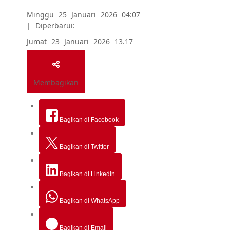
Minggu 25 Januari 2026 04:07
|
Diperbarui:
Jumat 23 Januari 2026 13.17
Membagikan
Bagikan di Facebook
Bagikan di Twitter
Bagikan di LinkedIn
Bagikan di WhatsApp
Bagikan di Email