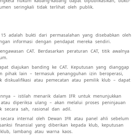
ngketa hukum kadang-kadang dapat dipublikasikan, bukti-
men seringkali tidak terlihat oleh publik.
115 adalah bukti dari permasalahan yang disebabkan oleh
ongan informasi dengan pendapat mereka sendiri.
ngawasan CAT. Berdasarkan peraturan CAT, titik awalnya
um.
apat diajukan banding ke CAT. Keputusan yang dianggap
an pihak lain – termasuk penangguhan izin beroperasi,
 diskualifikasi atau pemecatan atau pemilik klub – dapat
ainnya – istilah menarik dalam IFR untuk menunjukkan
 atau diperiksa ulang – akan melalui proses peninjauan
 secara sah, rasional dan adil.
 secara internal oleh Dewan IFR atau panel ahli sebelum
anksi finansial yang diberikan kepada klub, keputusan
klub, lambang atau warna kaos.