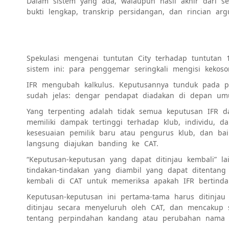
Dalam sistem yang ada, walaupun hasil akhir dari se
bukti lengkap, transkrip persidangan, dan rincian argu
Spekulasi mengenai tuntutan City terhadap tuntutan 
sistem ini: para penggemar seringkali mengisi kekos
IFR mengubah kalkulus. Keputusannya tunduk pada pe
sudah jelas: dengar pendapat diadakan di depan um
Yang terpenting adalah tidak semua keputusan IFR d
memiliki dampak tertinggi terhadap klub, individu, d
kesesuaian pemilik baru atau pengurus klub, dan baik
langsung diajukan banding ke CAT.
“Keputusan-keputusan yang dapat ditinjau kembali” l
tindakan-tindakan yang diambil yang dapat ditentang
kembali di CAT untuk memeriksa apakah IFR bertindak
Keputusan-keputusan ini pertama-tama harus ditinjau
ditinjau secara menyeluruh oleh CAT, dan mencakup s
tentang perpindahan kandang atau perubahan nama 