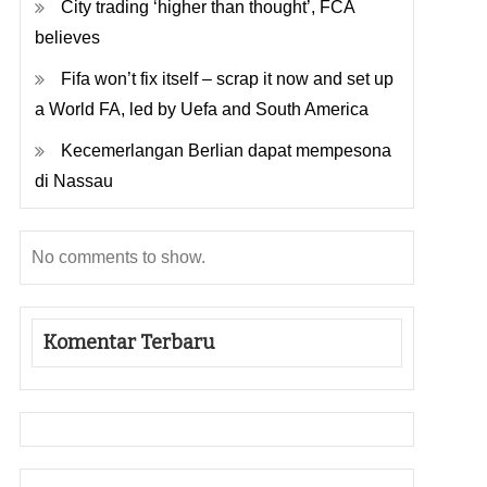
City trading ‘higher than thought’, FCA
believes
Fifa won’t fix itself – scrap it now and set up
a World FA, led by Uefa and South America
Kecemerlangan Berlian dapat mempesona
di Nassau
No comments to show.
Komentar Terbaru