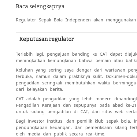
Baca selengkapnya
Regulator Sepak Bola Independen akan menggunaka
Keputusan regulator
Terlebih lagi, pengajuan banding ke CAT dapat diaju
meningkatkan kemungkinan bahwa pemain atau bahkan
Keluhan yang sering saya dengar dari wartawan peng
terbuka, namun dalam praktiknya sulit. Dokumen-doku
pengadilan seringkali membutuhkan waktu bermingg
dari kelayakan berita.
CAT adalah pengadilan yang lebih modern dibanding
Pengadilan Kerajaan dan sepupunya pada abad ke-21 d
untuk sidang pengadilan di CAT, dan situs web sert
Bagi investor institusi dan pemilik klub sepak bola, 
pengungkapan keuangan, dan pemeriksaan silang terha
oleh media dan publik secara real-time.