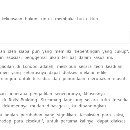
n kekuasaan hukum untuk membuka buku klub
kan oleh siapa pun yang memiliki “kepentingan yang cukup”,
 asosiasi penggemar akan terlibat dalam kasus ini.
adilan di London adalah, meskipun secara teori keadilan
men yang seharusnya dapat diakses melalui e-file
u-minggu untuk tersedia, dan penundaan merupakan musuh
kan beberapa pengadilan senegaranya, khususnya
i Rolls Building. Streaming langsung secara rutin tersedia
a dokumennya mudah dinavigasi jika dibandingkan.
ini adalah perubahan yang signifikan. Kesaksian para saksi,
dap para eksekutif, untuk pertama kalinya, dapat diakses