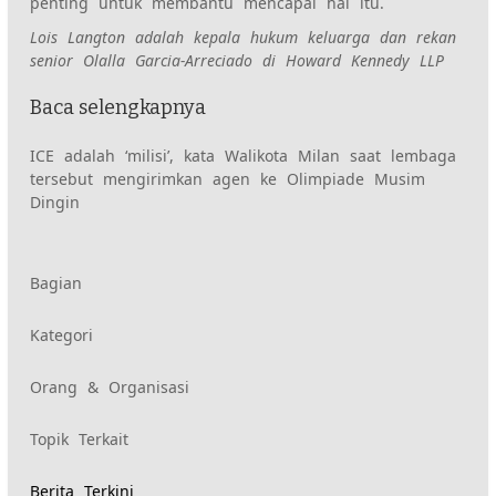
penting untuk membantu mencapai hal itu.
Lois Langton adalah kepala hukum keluarga dan rekan
senior Olalla Garcia-Arreciado di Howard Kennedy LLP
Baca selengkapnya
ICE adalah ‘milisi’, kata Walikota Milan saat lembaga
tersebut mengirimkan agen ke Olimpiade Musim
Dingin
Konten
Bagian
Kategori
yang
Orang & Organisasi
diberi
Topik Terkait
tag
Berita Terkini