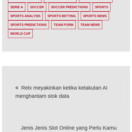
SERIE A
SOCCER
SOCCER PREDICTIONS
SPORTS
SPORTS ANALYSIS
SPORTS BETTING
SPORTS NEWS
SPORTS PREDICTIONS
TEAM FORM
TEAM NEWS
WORLD CUP
Post
Relx meyakinkan ketika ketakutan AI
navigation
menghantam stok data
Jenis Jenis Slot Online yang Perlu Kamu