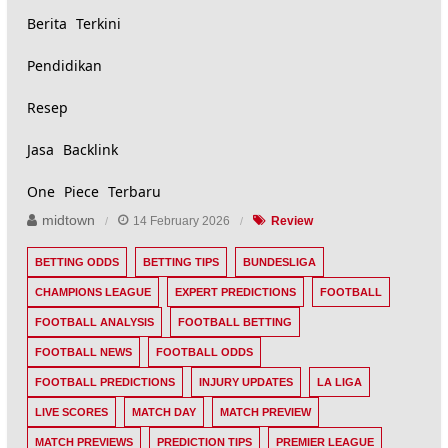
Berita Terkini
Pendidikan
Resep
Jasa Backlink
One Piece Terbaru
midtown
14 February 2026
Review
BETTING ODDS
BETTING TIPS
BUNDESLIGA
CHAMPIONS LEAGUE
EXPERT PREDICTIONS
FOOTBALL
FOOTBALL ANALYSIS
FOOTBALL BETTING
FOOTBALL NEWS
FOOTBALL ODDS
FOOTBALL PREDICTIONS
INJURY UPDATES
LA LIGA
LIVE SCORES
MATCH DAY
MATCH PREVIEW
MATCH PREVIEWS
PREDICTION TIPS
PREMIER LEAGUE