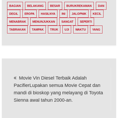
BAGIAN
BELAKANG
BESAR
BURUKREKAMAN
DAN
DEGIL
EROPA
HASILNYA
INI
JALOPNIK
KECIL
MENABRAK
MENUNJUKKAN
SANGAT
SEPERTI
TABRAKAN
TAMPAK
TRUK
UJI
WAKTU
YANG
Post
Movie Vin Diesel Terbaik Adalah
navigation
PacifierLupakan semua Movie Cepat dan
mandi di bioskop yang melayang di Toyota
Sienna awal tahun 2000-an.