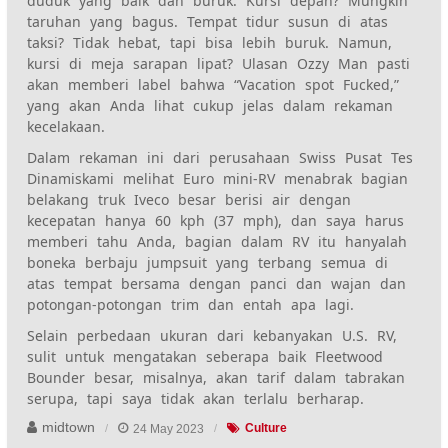
duduk yang baik dan buruk. Kursi depan? Mungkin
taruhan yang bagus. Tempat tidur susun di atas
taksi? Tidak hebat, tapi bisa lebih buruk. Namun,
kursi di meja sarapan lipat?
Ulasan Ozzy Man pasti
akan memberi label bahwa “Vacation spot Fucked,”
yang akan Anda lihat cukup jelas dalam rekaman
kecelakaan.
Dalam rekaman ini dari perusahaan Swiss
Pusat Tes
Dinamis
kami melihat Euro mini-RV menabrak bagian
belakang truk Iveco besar berisi air dengan
kecepatan hanya 60 kph (37 mph), dan saya harus
memberi tahu Anda, bagian dalam RV itu hanyalah
boneka berbaju jumpsuit yang terbang semua di
atas tempat bersama dengan panci dan wajan dan
potongan-potongan trim dan entah apa lagi.
Selain perbedaan ukuran dari kebanyakan U.
S.
RV,
sulit untuk mengatakan seberapa baik Fleetwood
Bounder besar, misalnya,
akan tarif
dalam tabrakan
serupa, tapi saya tidak akan terlalu berharap.
midtown
24 May 2023
Culture