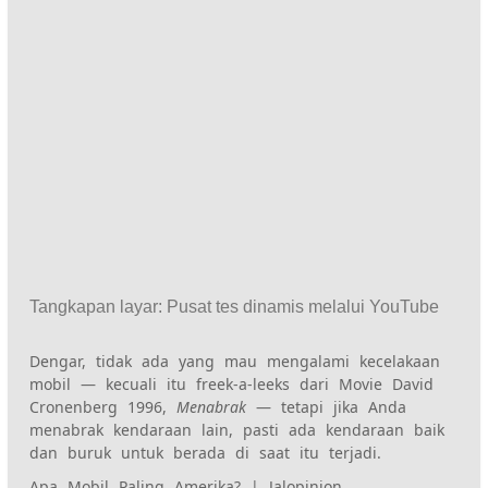
Tangkapan layar
:
Pusat tes dinamis melalui YouTube
Dengar, tidak ada yang mau mengalami kecelakaan
mobil —
kecuali itu
freek-a-leeks
dari
Movie David
Cronenberg 1996,
Menabrak
—
tetapi jika Anda
menabrak kendaraan lain,
pasti ada kendaraan baik
dan buruk
untuk berada di saat itu terjadi.
Apa Mobil Paling Amerika? | Jalopinion