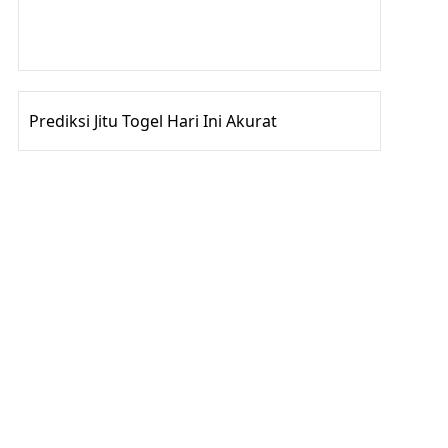
Gedung Slot
Pragmatic Play
Togel Online
Prediksi Jitu Togel Hari Ini Akurat