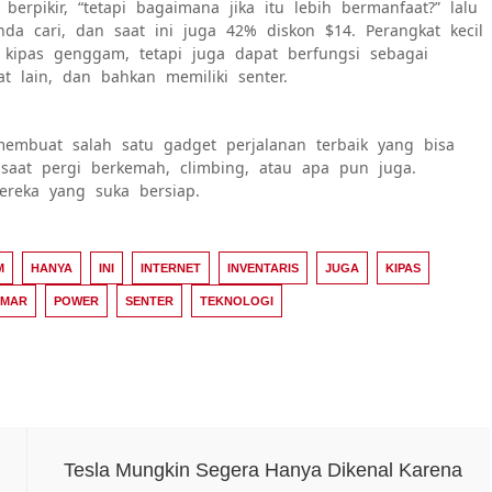
berpikir, “tetapi bagaimana jika itu lebih bermanfaat?” lalu
a cari, dan saat ini juga 42
% diskon $14
. Perangkat kecil
 kipas genggam, tetapi juga dapat berfungsi sebagai
at lain, dan bahkan memiliki senter.
mbuat salah satu gadget perjalanan terbaik yang bisa
aat pergi berkemah, climbing, atau apa pun juga.
ereka yang suka bersiap.
M
HANYA
INI
INTERNET
INVENTARIS
JUGA
KIPAS
EMAR
POWER
SENTER
TEKNOLOGI
Tesla Mungkin Segera Hanya Dikenal Karena