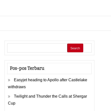
Search
Pos-pos Terbaru
Easyjet heading to Apollo after Castlelake
withdraws
Twilight and Thunder the Calls at Shergar
Cup