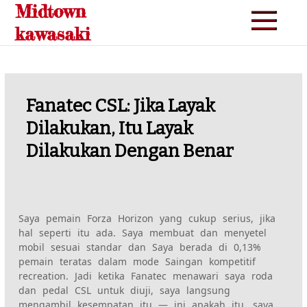
Midtown
Skip
to
kawasaki
content
Fanatec CSL: Jika Layak
Dilakukan, Itu Layak
Dilakukan Dengan Benar
Saya pemain Forza Horizon yang cukup serius, jika
hal seperti itu ada. Saya membuat dan menyetel
mobil sesuai standar dan
Saya berada di 0,13%
pemain teratas dalam mode Saingan kompetitif
recreation. Jadi ketika Fanatec menawari saya roda
dan pedal CSL untuk diuji, saya langsung
mengambil kesempatan itu —
ini
apakah itu, saya