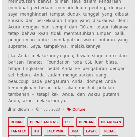
memutuskan bahwa pilihan saya dalam kendaraan
membuat perbedaan menjadi lebih penting, dengan
saya menghindari tempat duduk tunggal yang dibuat
khusus dan berkekuatan tinggi yang disukainya demi
Acura dengan ban sempit dari ‘
90-an, tetapi faktanya
tetap bahwa Ryan tidak membutuhkan umpan balik
pengereman untuk mendapatkan waktu putaran yang
supreme. Saya, tampaknya, melakukannya.
Jika Anda melakukannya juga, lewati stage entri dari
barisan Fanatec. Foundation roda CSL luar biasa,
tetapi tingkatkan pedal Anda ke pengaturan dengan
sel beban. Anda sudah mengeluarkan uang
beaucoup pada pengaturan Anda, dompet Anda
kemungkinan besar tidak akan melihat pukulan
tambahan – tetapi kaki Anda, dan waktu putaran
Anda, akan melakukannya.
midtown
4 July 2023
Culture
BENAR
BERNI SANDERS
CSL
DENGAN
DILAKUKAN
FANATEC
ITU
JALOPNIK
JIKA
LAYAK
PEDAL