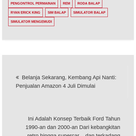
PENGONTROL PERMAINAN
REM
RODA BALAP
RYAN ERICK KING
SIM BALAP
SIMULATOR BALAP
SIMULATOR MENGEMUDI
Post
Belanja Sekarang, Kembang Api Nanti:
navigation
Penjualan Amazon 4 Juli Dimulai
Ini Adalah Konsep Terbaik Ford Tahun
1990-an dan 2000-an Dari kebangkitan
retro hingga supercar – dan terkadang