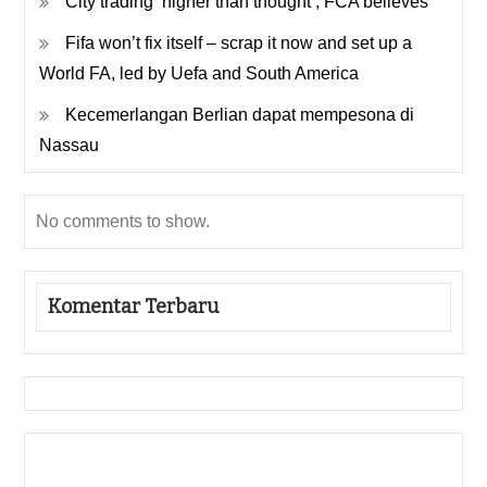
City trading ‘higher than thought’, FCA believes
Fifa won’t fix itself – scrap it now and set up a
World FA, led by Uefa and South America
Kecemerlangan Berlian dapat mempesona di
Nassau
No comments to show.
Komentar Terbaru
Gedung Slot