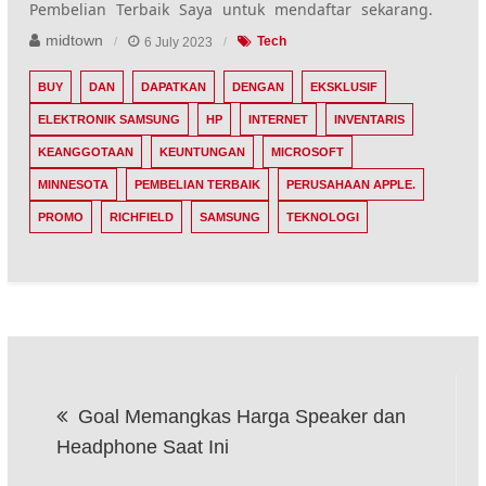
Pembelian Terbaik Saya
untuk mendaftar sekarang.
midtown
6 July 2023
Tech
BUY
DAN
DAPATKAN
DENGAN
EKSKLUSIF
ELEKTRONIK SAMSUNG
HP
INTERNET
INVENTARIS
KEANGGOTAAN
KEUNTUNGAN
MICROSOFT
MINNESOTA
PEMBELIAN TERBAIK
PERUSAHAAN APPLE.
PROMO
RICHFIELD
SAMSUNG
TEKNOLOGI
Post
Goal Memangkas Harga Speaker dan
navigation
Headphone Saat Ini