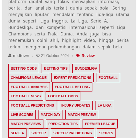
platform digital yang fokus menyajikan informasi,
berita, dan analisis terkait dunia sepak bola. Sering
menyajikan liputan mendalam tentang liga-liga utama
dunia seperti Liga Inggris, La Liga, Serie A,
Bundesliga, dan kompetisi internasional seperti Liga
Champions serta Piala Dunia. Anda juga bisa
menemukan opini ahli, highlight video, hingga berita
terkini mengenai perkembangan dalam sepak bola.
midtown
21 October 2024
Review
BETTING ODDS
BETTING TIPS
BUNDESLIGA
CHAMPIONS LEAGUE
EXPERT PREDICTIONS
FOOTBALL
FOOTBALL ANALYSIS
FOOTBALL BETTING
FOOTBALL NEWS
FOOTBALL ODDS
FOOTBALL PREDICTIONS
INJURY UPDATES
LA LIGA
LIVE SCORES
MATCH DAY
MATCH PREVIEW
MATCH PREVIEWS
PREDICTION TIPS
PREMIER LEAGUE
SERIE A
SOCCER
SOCCER PREDICTIONS
SPORTS