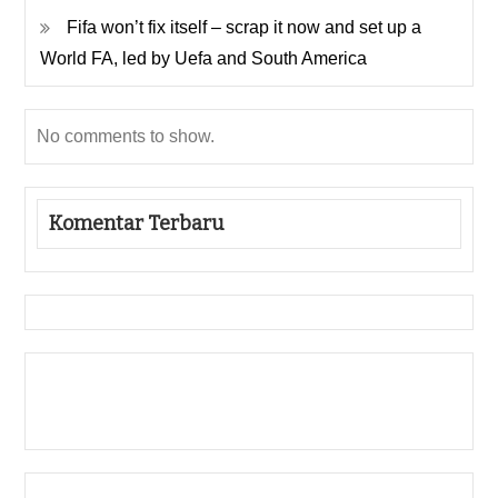
Fifa won’t fix itself – scrap it now and set up a
World FA, led by Uefa and South America
No comments to show.
Komentar Terbaru
Gedung Slot
Pragmatic Play
Togel Online