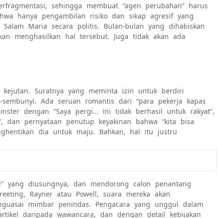
 terfragmentasi, sehingga membuat “agen perubahan” harus
ahwa hanya pengambilan risiko dan sikap agresif yang
Salam Maria secara politis. Bulan-bulan yang dihabiskan
 akan menghasilkan hal tersebut. Juga tidak akan ada
ejutan. Suratnya yang meminta izin untuk berdiri
-sembunyi. Ada seruan romantis dari “para pekerja kapas
ster dengan “Saya pergi… ini tidak berhasil untuk rakyat”,
, dan pernyataan penutup keyakinan bahwa “kita bisa
hentikan dia untuk maju. Bahkan, hal itu justru
e” yang diusungnya, dan mendorong calon penantang
treeting, Rayner atau Powell, suara mereka akan
nguasai mimbar penindas. Pengacara yang unggul dalam
tikel daripada wawancara, dan dengan detail kebijakan