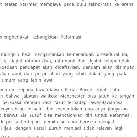
ut teater, Starmer membawa pena bulu teknokratis ke arena
menghentikan kebangkitan Reformasi
uh mungkin bisa mengamankan kemenangan prosedural ini,
a dapat ditundukkan, ditumpuk dan dijahit tetapi tidak
erbedaan pendapat akan didaftarkan, dendam akan disimpan,
 adalah awal dari perpecahan yang lebih dalam yang pada
n umum yang lebih awal.
entum kepada lawan-lawan Partai Buruh. Salah satu
 bahwa jabatan walikota Manchester bisa jatuh ke tangan
g berkuasa dengan rasa takut terhadap lawan-lawannya
enyerahkan inisiatif dan menentukan narasinya (tanyakan
us bahwa Zia Yusuf bisa mencalonkan diri untuk Reformasi,
 posisi terdepan, pemilu sela ini berisiko menjadi
 Hijau, dengan Partai Buruh menjadi tidak relevan lagi.