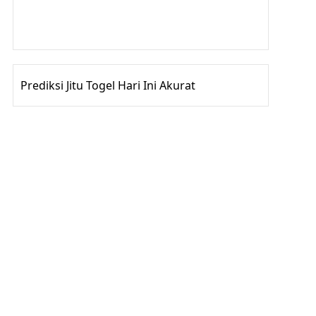
Gedung Slot
Pragmatic Play
Togel Online
Prediksi Jitu Togel Hari Ini Akurat