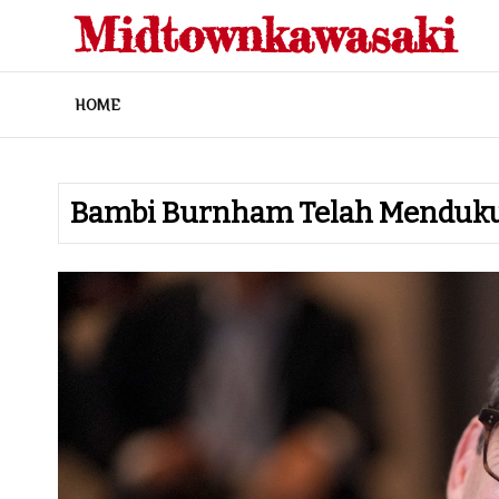
Skip
Midtownkawasaki
to
content
HOME
Bambi Burnham Telah Menduku