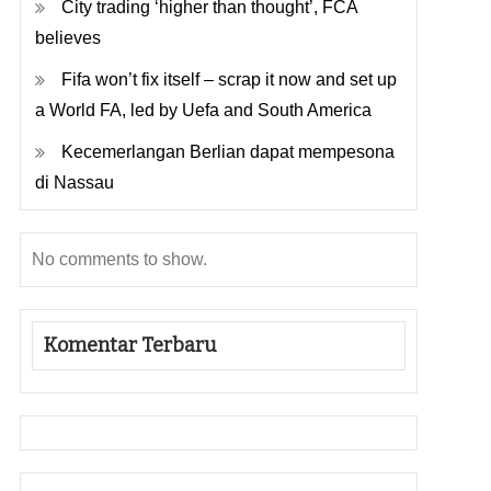
City trading ‘higher than thought’, FCA
believes
Fifa won’t fix itself – scrap it now and set up
a World FA, led by Uefa and South America
Kecemerlangan Berlian dapat mempesona
di Nassau
No comments to show.
Komentar Terbaru