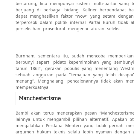
bertarung, kita mempunyai sistem multi-partai yang
berjuang di berbagai bidang. Kellner berpendapat b
dapat menghasilkan faktor “wow” yang setara dengan 
terperosok dalam politik internal Partai Buruh tidak
perselisihan prosedural mengenai aturan seleksi.
Burnham, sementara itu, sudah mencoba memberikan k
berbunyi seperti pidato kepemimpinan yang sembunyi
tahun 1862”, gerakan populis yang menentang Westmin
sebuah anggukan pada “kemajuan yang telah dicapai”
menang”. Menghalangi pencalonannya tidak akan meng
memperkuatnya.
Manchesterisme
Bambi akan terus menerapkan pesan “Manchesterism
lainnya untuk mengambil pilihan alternatif. Apakah S
mengalahkan Perdana Menteri yang tidak pernah me
argumen hukum teknis selalu lebih nyaman dengan ar