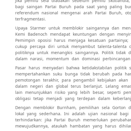
Jika pemilu sela diadakan sebelum pemilu Skotlandia
bagi saingan Partai Buruh pada saat yang paling bu
referendum nasional mengenai arah Partai Buruh, ot
terfragmentasi.
Upaya Starmer untuk memblokir saingannya dan men
Kemi Badenoch mendapat keuntungan dengan menyingk
Pemimpin oposisi harus menjaga kesatuan partainya;
cukup percaya diri untuk menyambut talenta-talenta
politiknya untuk menangkis saingannya. Politik tida
dalam narasi, momentum dan dominasi perbincangan 
Pasar harus menyadari bahwa ketidakstabilan politik 
mempertahankan suku bunga tidak berubah pada hari
pemotongan terakhir, para pengambil kebijakan akan
dalam negeri dan global terus berlanjut. Lelang ema
lain menunjukkan risiko yang lebih besar, seperti p
obligasi tetap menjadi yang terdepan dalam keberlanju
Dengan memblokir Burnham, pemilihan sela Gorton da
lokal yang sederhana. Ini adalah ujian nasional bag
terhindarkan: jika Partai Buruh memerlukan peruba
mewujudkannya, ataukah hambatan yang harus dihila