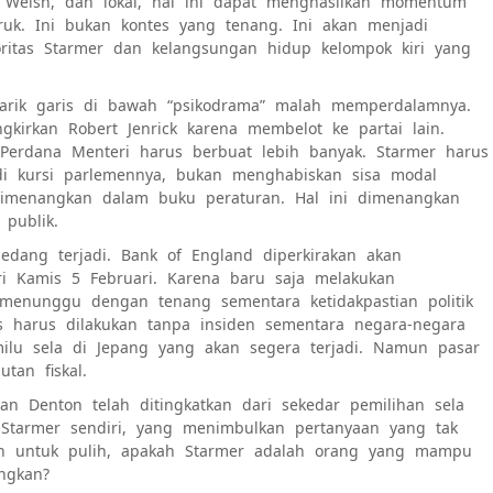
, Welsh, dan lokal, hal ini dapat menghasilkan momentum
ruk. Ini bukan kontes yang tenang. Ini akan menjadi
oritas Starmer dan kelangsungan hidup kelompok kiri yang
arik garis di bawah “psikodrama” malah memperdalamnya.
irkan Robert Jenrick karena membelot ke partai lain.
 Perdana Menteri harus berbuat lebih banyak. Starmer harus
 di kursi parlemennya, bukan menghabiskan sisa modal
k dimenangkan dalam buku peraturan. Hal ini dimenangkan
publik.
sedang terjadi. Bank of England diperkirakan akan
 Kamis 5 Februari. Karena baru saja melakukan
 menunggu dengan tenang sementara ketidakpastian politik
s harus dilakukan tanpa insiden sementara negara-negara
emilu sela di Jepang yang akan segera terjadi. Namun pasar
tan fiskal.
n Denton telah ditingkatkan dari sekedar pemilihan sela
i Starmer sendiri, yang menimbulkan pertanyaan yang tak
han untuk pulih, apakah Starmer adalah orang yang mampu
ngkan?