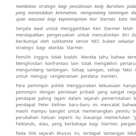
Hambatan strategis bagi pencalonan Andy Burnham pada 
yang menandakan kelemahan, mengundang tantangan dari
ujian nasional bagi kepemimpinan Keir Starmer, kata H
Senjata awal untuk menggantikan Keir Starmer tela
mendapatkan pengecualian untuk mencalonkan diri d
berikutnya oleh subkomite senior NEC bukan sekadar 
strategis bagi otoritas Starmer.
Pemilih Inggris tidak bodoh. Mereka tahu bahwa ker
Menghindari konfrontasi lain tidak mengakhiri pert
mengundang tantangan. Setiap saingan, setiap faksi in
untuk menguji cengkeraman perdana menteri.
Para pemimpin politik menggunakan kekuasaan hanya
pemimpin dengan penilaian pribadi yang sangat negat
pendapat paling tajam dalam sejarah pemerintahan b
pendapat Peter Kellner baru-baru ini mencatat bahw
masih mampu bangkit untuk memenangkan pemilu be
perubahan haluan seperti itu biasanya memerlukan “pe
Falklands, atau, yang berbahaya bagi Starmer, perga
Pada titik sejarah khusus ini, terdapat tantangan leb