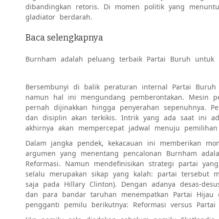
dibandingkan retoris. Di momen politik yang menunt
gladiator berdarah.
Baca selengkapnya
Burnham adalah peluang terbaik Partai Buruh untuk 
Bersembunyi di balik peraturan internal Partai Bur
namun hal ini mengundang pemberontakan. Mesin pest
pernah dijinakkan hingga penyerahan sepenuhnya. P
dan disiplin akan terkikis. Intrik yang ada saat ini
akhirnya akan mempercepat jadwal menuju pemiliha
Dalam jangka pendek, kekacauan ini memberikan mom
argumen yang menentang pencalonan Burnham adalah
Reformasi. Namun mendefinisikan strategi partai yan
selalu merupakan sikap yang kalah: partai tersebut m
saja pada Hillary Clinton). Dengan adanya desas-des
dan para bandar taruhan menempatkan Partai Hijau di
pengganti pemilu berikutnya: Reformasi versus Partai