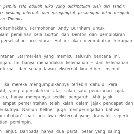
pemilu sela adalah luka yang diakibatkan oleh diri sendiri
 pesaing internal, dan mengangkat persaingan lokal menjadi
elen Thomas
h ditembakkan. Permohonan Andy Burnham untuk
alam pemilihan sela Gorton dan Denton dan pemblokiran
perselisihan prosedural. Hal ini akan menimbulkan kerugian
entanan Starmer-lah yang memicu seluruh bencana ini.
arungan. Ini hanya menandakan kelemahan – dan kelemahan
ternal, dan setiap lawan eksternal kini diberi insentif
 jika mereka mengumpulkannya terlebih dahulu. Para
if, yang dipersalahkan atas salah satu penurunan jajak
aru, hanya mempunyai sedikit pengaruh. Ahli jajak
a empat pemerintahan telah kalah dalam jajak pendapat dan
rikutnya. Namun Kellner juga memperingatkan bahwa
rubahan”: baik peristiwa eksternal yang dramatis, seperti
ntian pemimpin.
ih lanjut. Daripada hanya dua partai besar yang saling