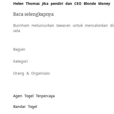
Helen Thomas jika pendiri dan CEO Blonde Money
Baca selengkapnya
Burnham meluncurkan tawaran untuk mencalonkan dir
sela
Konten
Bagian
Kategori
yang
Orang & Organisasi
diberi
tag
Agen Togel Terpercaya
serupa:
Bandar Togel