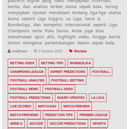
platform digital yang fokus menyajikan informasi,
berita, dan analisis terkait dunia sepak bola. Sering
menyajikan liputan mendalam tentang liga-liga utama
dunia seperti Liga Inggris, La Liga, Serie A,
Bundesliga, dan kompetisi internasional seperti Liga
Champions serta Piala Dunia. Anda juga bisa
menemukan opini ahli, highlight video, hingga berita
terkini mengenai perkembangan dalam sepak bola.
midtown
3 October 2025
Review
BETTING ODDS
BETTING TIPS
BUNDESLIGA
CHAMPIONS LEAGUE
EXPERT PREDICTIONS
FOOTBALL
FOOTBALL ANALYSIS
FOOTBALL BETTING
FOOTBALL NEWS
FOOTBALL ODDS
FOOTBALL PREDICTIONS
INJURY UPDATES
LA LIGA
LIVE SCORES
MATCH DAY
MATCH PREVIEW
MATCH PREVIEWS
PREDICTION TIPS
PREMIER LEAGUE
SERIE A
SOCCER
SOCCER PREDICTIONS
SPORTS