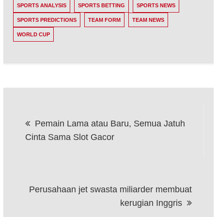
SPORTS ANALYSIS
SPORTS BETTING
SPORTS NEWS
SPORTS PREDICTIONS
TEAM FORM
TEAM NEWS
WORLD CUP
Post
Pemain Lama atau Baru, Semua Jatuh
navigation
Cinta Sama Slot Gacor
Perusahaan jet swasta miliarder membuat
kerugian Inggris