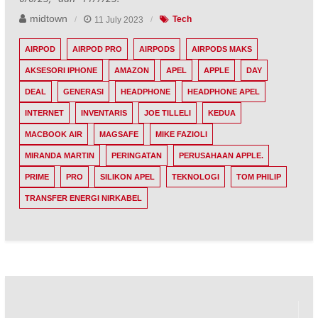
midtown
11 July 2023
Tech
AIRPOD
AIRPOD PRO
AIRPODS
AIRPODS MAKS
AKSESORI IPHONE
AMAZON
APEL
APPLE
DAY
DEAL
GENERASI
HEADPHONE
HEADPHONE APEL
INTERNET
INVENTARIS
JOE TILLELI
KEDUA
MACBOOK AIR
MAGSAFE
MIKE FAZIOLI
MIRANDA MARTIN
PERINGATAN
PERUSAHAAN APPLE.
PRIME
PRO
SILIKON APEL
TEKNOLOGI
TOM PHILIP
TRANSFER ENERGI NIRKABEL
Post