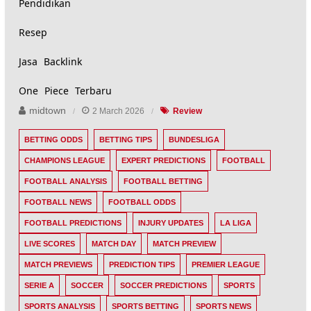
Pendidikan
Resep
Jasa Backlink
One Piece Terbaru
midtown
2 March 2026
Review
BETTING ODDS
BETTING TIPS
BUNDESLIGA
CHAMPIONS LEAGUE
EXPERT PREDICTIONS
FOOTBALL
FOOTBALL ANALYSIS
FOOTBALL BETTING
FOOTBALL NEWS
FOOTBALL ODDS
FOOTBALL PREDICTIONS
INJURY UPDATES
LA LIGA
LIVE SCORES
MATCH DAY
MATCH PREVIEW
MATCH PREVIEWS
PREDICTION TIPS
PREMIER LEAGUE
SERIE A
SOCCER
SOCCER PREDICTIONS
SPORTS
SPORTS ANALYSIS
SPORTS BETTING
SPORTS NEWS