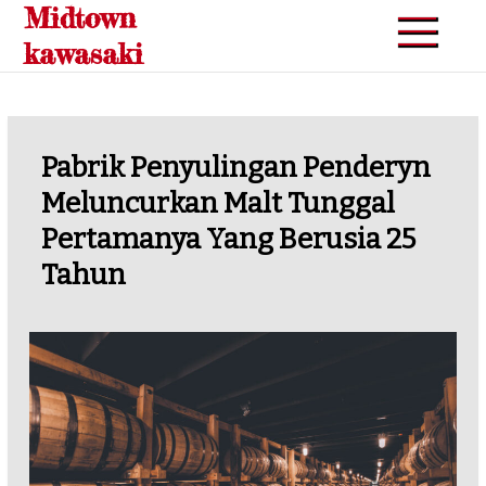
Midtown
Skip
to
kawasaki
content
Pabrik Penyulingan Penderyn
Meluncurkan Malt Tunggal
Pertamanya Yang Berusia 25
Tahun