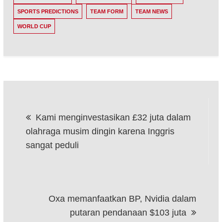
SPORTS PREDICTIONS
TEAM FORM
TEAM NEWS
WORLD CUP
Post
Kami menginvestasikan £32 juta dalam
navigation
olahraga musim dingin karena Inggris
sangat peduli
Oxa memanfaatkan BP, Nvidia dalam
putaran pendanaan $103 juta