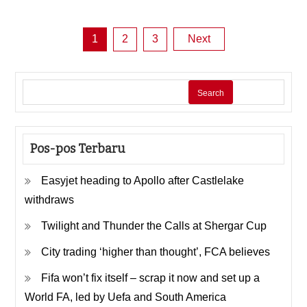
Posts
1
2
3
Next
pagination
Search
Pos-pos Terbaru
Easyjet heading to Apollo after Castlelake
withdraws
Twilight and Thunder the Calls at Shergar Cup
City trading ‘higher than thought’, FCA believes
Fifa won’t fix itself – scrap it now and set up a
World FA, led by Uefa and South America