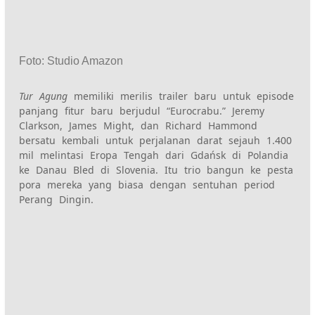
Foto
:
Studio Amazon
Tur Agung
memiliki
merilis trailer baru
untuk episode
panjang fitur baru berjudul “
Euro
cr
abu.”
Jeremy
Clarkson, James Might,
dan Richard Hammond
bersatu kembali untuk perjalanan darat sejauh 1.400
mil melintasi Eropa Tengah dari Gdańsk di Polandia
ke Danau Bled di Slovenia. Itu
trio bangun ke pesta
pora mereka yang biasa
dengan sentuhan period
Perang Dingin.