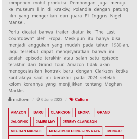
komponen mobil produksi. Rombongan juga menuju
ke museum lilin di Kraków, Polandia dengan patung
lilin yang mengerikan dari juara F1 Inggris
Nigel
Mansel.
Perlu dicatat bahwa trailer diatur ke “The Last
Countdown” oleh Eropa. Meskipun itu hanya bisa
menjadi anggukan yang mudah pada tahun 1980-an,
lagu tersebut dapat mengisyaratkan bahwa ini
adalah episode terakhir atau salah satu episode
terakhir dari Grand Tour. Amazon tidak akan
menegosiasikan kontrak baru dengan Clarkson ketika
kontraknya saat ini berakhir pada 2024 setelah
kolom korannya yang menjijikkan tentang Meghan
Markle.
midtown
6 June 2023
Culture
AMAZON
BARU
CLARKSON
EROPA
GRAND
JALOPNIK
JAMES MAY
JEREMY CLARKSON
MEGHAN MARKLE
MENGEMUDI DI INGGRIS RAYA
MENUJU