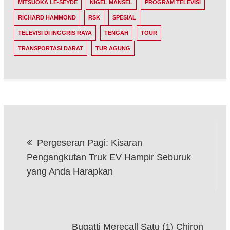
MITSUOKA LE-SEYDE
NIGEL MANSEL
PROGRAM TELEVISI
RICHARD HAMMOND
RSK
SPESIAL
TELEVISI DI INGGRIS RAYA
TENGAH
TOUR
TRANSPORTASI DARAT
TUR AGUNG
Post
Pergeseran Pagi: Kisaran
navigation
Pengangkutan Truk EV Hampir Seburuk
yang Anda Harapkan
Bugatti Merecall Satu (1) Chiron