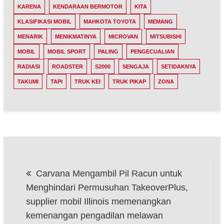
KARENA
KENDARAAN BERMOTOR
KITA
KLASIFIKASI MOBIL
MAHKOTA TOYOTA
MEMANG
MENARIK
MENIKMATINYA
MICROVAN
MITSUBISHI
MOBIL
MOBIL SPORT
PALING
PENGECUALIAN
RADIASI
ROADSTER
S2000
SENGAJA
SETIDAKNYA
TAKUMI
TAPI
TRUK KEI
TRUK PIKAP
ZONA
Post
Carvana Mengambil Pil Racun untuk
navigation
Menghindari Permusuhan TakeoverPlus,
supplier mobil Illinois memenangkan
kemenangan pengadilan melawan