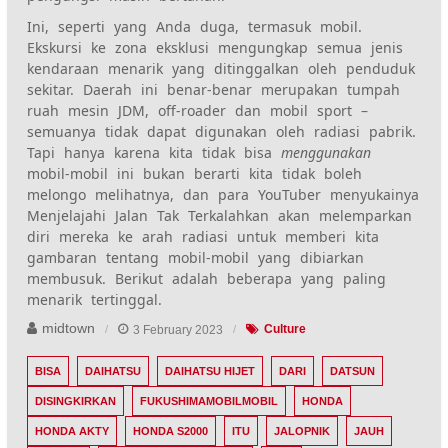
Ini, seperti yang Anda duga, termasuk mobil.
Ekskursi ke zona eksklusi mengungkap semua jenis
kendaraan menarik yang ditinggalkan oleh penduduk
sekitar. Daerah ini benar-benar merupakan tumpah
ruah mesin JDM, off-roader dan mobil sport –
semuanya tidak dapat digunakan oleh radiasi pabrik.
Tapi hanya karena kita tidak bisa
menggunakan
mobil-mobil ini bukan berarti kita tidak boleh
melongo melihatnya, dan para YouTuber menyukainya
Menjelajahi Jalan Tak Terkalahkan
akan melemparkan
diri mereka ke arah radiasi untuk memberi kita
gambaran tentang mobil-mobil yang dibiarkan
membusuk. Berikut adalah beberapa yang paling
menarik tertinggal.
midtown
3 February 2023
Culture
BISA
DAIHATSU
DAIHATSU HIJET
DARI
DATSUN
DISINGKIRKAN
FUKUSHIMAMOBILMOBIL
HONDA
HONDA AKTY
HONDA S2000
ITU
JALOPNIK
JAUH