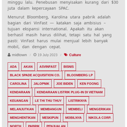
minggu lalu. Penebusan menyisakan kurang dari $30
juta dalam kepercayaan SPAC.
Menurut Bloomberg,
Karolina utara
pabrik adalah
bagian dari VinFast —
katakan saja ambisius –
tujuan ekspansi international. Apakah itu akan
berhasil masih harus dilihat, tetapi satu hal yang
pasti: VinFast harus mulai menjual lebih banyak
mobil, dan dengan cepat.
midtown
19 July 2023
Culture
ADA
AKAN
ASVINFAST
BISNIS
BLACK SPADE ACQUISITION CO.
BLOOMBERG LP
CAROLINA
JALOPNIK
JOE BIDEN
KEN FOONG
KENDARAAN
KENDARAAN LISTRIK PLUG-IN DI VIETNAM
KEUANGAN
LE THI THU THUY
LISTRIKNYA
MELANJUTKAN
MEMBANGUN
MEMBELI
MENGERIKAN
MENGHENTIKAN
MESKIPUN
MOBILNYA
NIKOLA CORP.
NORTH
PABRIK
PENJUALAN