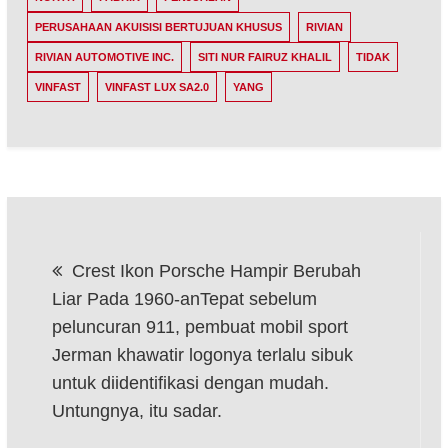
PERUSAHAAN AKUISISI BERTUJUAN KHUSUS
RIVIAN
RIVIAN AUTOMOTIVE INC.
SITI NUR FAIRUZ KHALIL
TIDAK
VINFAST
VINFAST LUX SA2.0
YANG
Post
Crest Ikon Porsche Hampir Berubah
navigation
Liar Pada 1960-anTepat sebelum
peluncuran 911, pembuat mobil sport
Jerman khawatir logonya terlalu sibuk
untuk diidentifikasi dengan mudah.
Untungnya, itu sadar.