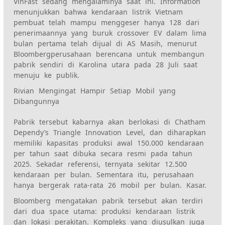
VinFast
sedang mengalaminya saat ini. Information
menunjukkan bahwa kendaraan listrik Vietnam
pembuat
telah
mampu menggeser hanya 128
dari
penerimaannya yang buruk
crossover EV
dalam lima
bulan pertama telah dijual di AS Masih, menurut
Bloomberg
perusahaan berencana untuk membangun
pabrik sendiri di
Karolina utara
pada 28 Juli saat
menuju ke publik.
Rivian Mengingat Hampir Setiap Mobil yang
Dibangunnya
Pabrik tersebut kabarnya akan berlokasi di Chatham
Depend
y’s Triangle Innovation Level, dan diharapkan
memiliki kapasitas produksi awal 150.000 kendaraan
per tahun saat dibuka secara resmi pada tahun
2025. Sekadar referensi, ternyata sekitar 12.500
kendaraan per bulan. Sementara itu,
perusahaan
hanya bergerak rata-rata 26 mobil per bulan. Kasar.
Bloomberg mengatakan pabrik tersebut akan terdiri
dari dua space utama: produksi kendaraan listrik
dan lokasi perakitan. Kompleks yang diusulkan juga