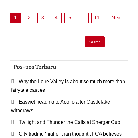
Posts
1
2
3
4
5
…
11
Next
pagination
Search
Pos-pos Terbaru
Why the Loire Valley is about so much more than
fairytale castles
Easyjet heading to Apollo after Castlelake
withdraws
Twilight and Thunder the Calls at Shergar Cup
City trading ‘higher than thought’, FCA believes