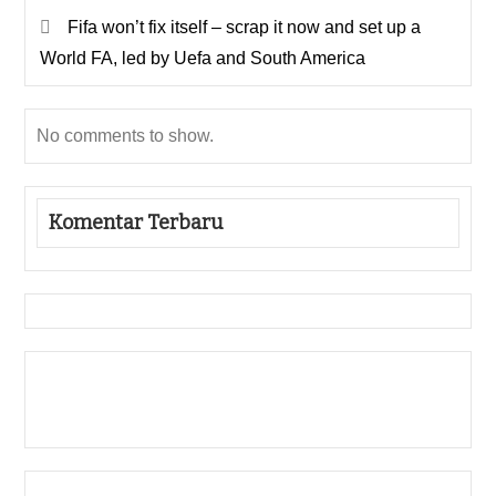
Fifa won’t fix itself – scrap it now and set up a
World FA, led by Uefa and South America
No comments to show.
Komentar Terbaru
Gedung Slot
Pragmatic Play
Togel Online