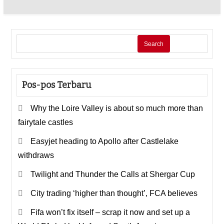
Search
Pos-pos Terbaru
Why the Loire Valley is about so much more than
fairytale castles
Easyjet heading to Apollo after Castlelake
withdraws
Twilight and Thunder the Calls at Shergar Cup
City trading ‘higher than thought’, FCA believes
Fifa won’t fix itself – scrap it now and set up a