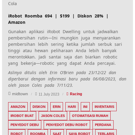
Cola
iRobot Roomba 694 | $199 | Diskon 28% |
Amazon
Gunakan aplikasi iRobot Dwelling untuk
jadwalkan
pembersihan rutin
—Ini mungkin juga menyarankan
pembersihan lebih sering ketika jumlah serbuk sari
tinggi atau hewan peliharaan Anda lebih banyak
merontokkan. Jadi santai saja dan biarkan robotic
yang bekerja—robotic yang dapat Anda percayai.
Aslinya ditulis oleh Erin O’Brien pada 23/12/22 dan
diperbarui dengan informasi baru pada 06/08/2023, dan
oleh Jason Coles pada 7/11/23.
midtown
11 July 2023
Racing
AMAZON
DISKON
ERIN
HARI
INI
INVENTARIS
IROBOT BUAT
JASON COLES
OTOMATISASI RUMAH
PENYEDOT DEBU
PENYEDOT DEBU ROBOT
PERDANA
ROBOT
ROOMBA
SAAT
SAYA ROBOT
TERLARIS