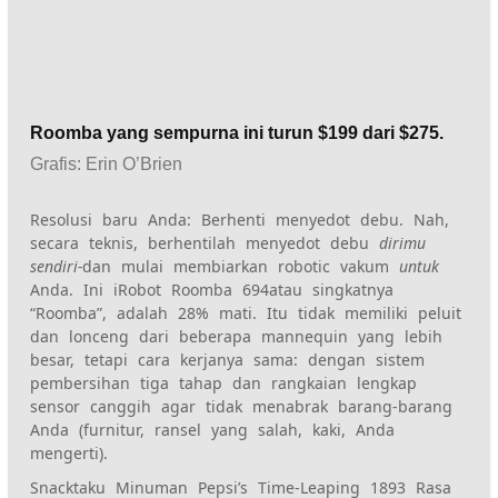
Roomba yang sempurna ini turun $199 dari $275.
Grafis
:
Erin O’Brien
Resolusi baru Anda: Berhenti menyedot debu. Nah,
secara teknis, berhentilah menyedot debu
dirimu
sendiri-
dan mulai membiarkan robotic vakum
untuk
Anda. Ini
iRobot Roomba 694
atau singkatnya
“Roomba”, adalah 28
% mati. Itu tidak memiliki peluit
dan lonceng dari beberapa mannequin yang lebih
besar, tetapi cara kerjanya sama: dengan sistem
pembersihan tiga tahap dan rangkaian lengkap
sensor canggih
agar tidak menabrak barang-barang
Anda (furnitur, ransel yang salah, kaki, Anda
mengerti).
Snacktaku Minuman Pepsi’s Time-Leaping 1893 Rasa