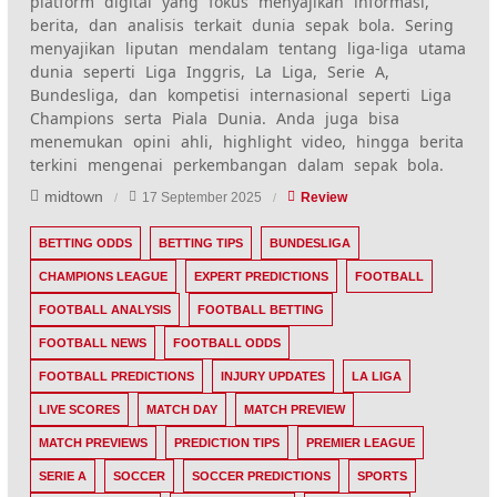
platform digital yang fokus menyajikan informasi,
berita, dan analisis terkait dunia sepak bola. Sering
menyajikan liputan mendalam tentang liga-liga utama
dunia seperti Liga Inggris, La Liga, Serie A,
Bundesliga, dan kompetisi internasional seperti Liga
Champions serta Piala Dunia. Anda juga bisa
menemukan opini ahli, highlight video, hingga berita
terkini mengenai perkembangan dalam sepak bola.
midtown
17 September 2025
Review
BETTING ODDS
BETTING TIPS
BUNDESLIGA
CHAMPIONS LEAGUE
EXPERT PREDICTIONS
FOOTBALL
FOOTBALL ANALYSIS
FOOTBALL BETTING
FOOTBALL NEWS
FOOTBALL ODDS
FOOTBALL PREDICTIONS
INJURY UPDATES
LA LIGA
LIVE SCORES
MATCH DAY
MATCH PREVIEW
MATCH PREVIEWS
PREDICTION TIPS
PREMIER LEAGUE
SERIE A
SOCCER
SOCCER PREDICTIONS
SPORTS