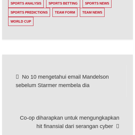
SPORTS ANALYSIS
SPORTS BETTING
SPORTS NEWS
SPORTS PREDICTIONS
TEAM FORM
TEAM NEWS
WORLD CUP
Post
No 10 mengetahui email Mandelson
navigation
sebelum Starmer membela dia
Co-op diharapkan untuk mengungkapkan
hit finansial dari serangan cyber