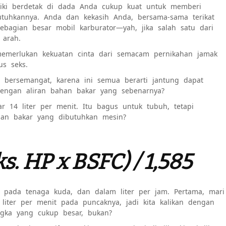
iliki berdetak di dada Anda cukup kuat untuk memberi
uhkannya. Anda dan kekasih Anda, bersama-sama terikat
agian besar mobil karburator—yah, jika salah satu dari
 arah.
memerlukan kekuatan cinta dari semacam pernikahan jamak
us seks.
u bersemangat, karena ini semua berarti jantung dapat
engan aliran bahan bakar yang sebenarnya?
r 14 liter per menit. Itu bagus untuk tubuh, tetapi
han bakar yang dibutuhkan mesin?
. HP x BSFC) / 1,585
ng pada tenaga kuda, dan dalam liter per jam. Pertama, mari
 liter per menit pada puncaknya
, jadi kita kalikan dengan
ngka yang cukup besar, bukan?