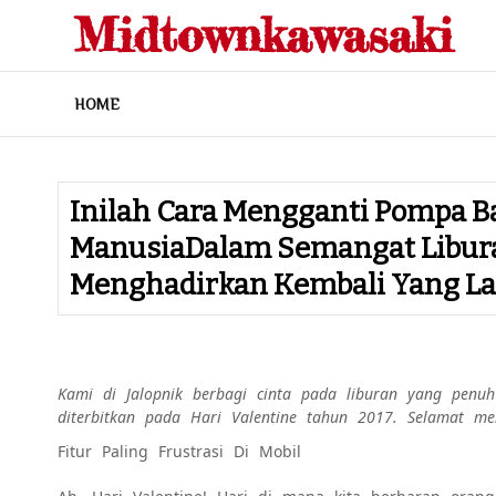
Skip
Midtownkawasaki
to
content
HOME
Inilah Cara Mengganti Pompa B
ManusiaDalam Semangat Libura
Menghadirkan Kembali Yang L
Kami di Jalopnik berbagi cinta pada liburan yang penuh 
diterbitkan pada Hari Valentine tahun 2017. Selamat me
Fitur Paling Frustrasi Di Mobil