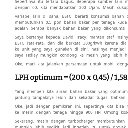
Sepertinya itu terlalu bagus. Beberapa sumber lain m
dengan 60, kita mendapatkan 300 L/jam. Masih cuku
Variabel lain di sana, BSFC, berarti konsumsi bahan
membutuhkan 0,5 pon bahan bakar per tenaga kuda 
adalah berapa banyak bahan bakar yang dikonsumsi 
Saya bertanya kepada David Tracy, mantan staf ins
BSFC rata-rata, dan dia berkata 300g/kWh karena dia
ke unit yang saya gunakan di sini, hasilnya menjadi
saya Holley mungkin condong ke mesin yang lebih ha
Oke, mari kita jalankan persamaan untuk mobil denga
LPH optimum = (200 x 0,45) / 1,58
Yang memberi kita aliran bahan bakar yang optimu
jantung tampaknya lebih dari sekadar tugas, bahkan 
Oke, jadi dengan pemikiran ini, sepertinya kita b
ke mesin dengan tenaga hingga 900 HP! Omong kos
Sekarang, mesin dengan turbocharger membutuhkan 
mungkin lebih sedikit, jadi ingatlah itu untuk proyek