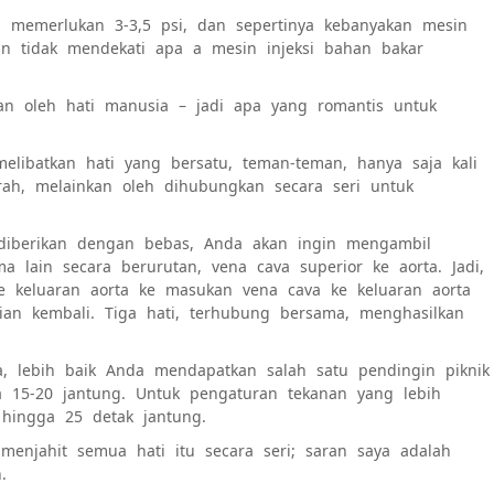
ya memerlukan 3-3,5 psi, dan sepertinya
kebanyakan mesin
an tidak mendekati apa a
mesin injeksi bahan bakar
kan oleh hati manusia – jadi apa yang romantis untuk
melibatkan hati yang bersatu, teman-teman, hanya saja kali
irah, melainkan oleh
dihubungkan secara seri untuk
 diberikan dengan bebas, Anda akan ingin mengambil
 lain secara berurutan, vena cava superior ke aorta. Jadi,
 keluaran aorta ke masukan vena cava ke keluaran aorta
an kembali. Tiga hati, terhubung bersama, menghasilkan
a, lebih baik Anda mendapatkan salah satu pendingin piknik
 15-20 jantung. Untuk pengaturan tekanan yang lebih
 hingga 25 detak jantung.
enjahit semua hati itu secara seri; saran saya adalah
.