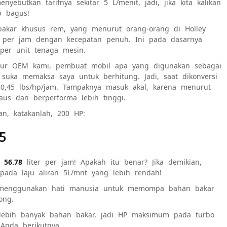
enyebutkan tarifnya
sekitar 5 L/menit
, jadi, jika kita kalikan
p bagus!
 bakar khusus rem, yang menurut orang-orang di Holley
per jam dengan kecepatan penuh. Ini pada dasarnya
per unit tenaga mesin.
inyur OEM kami, pembuat mobil apa yang digunakan sebagai
 suka memaksa saya untuk berhitung. Jadi, saat dikonversi
 0,45 lbs/hp/jam. Tampaknya masuk akal, karena menurut
us dan berperforma lebih tinggi.
n, katakanlah, 200 HP:
5
m
56.78
liter per jam! Apakah itu benar? Jika demikian,
pada laju aliran 5L/mnt yang lebih rendah!
isa menggunakan hati manusia untuk memompa bahan bakar
ong.
lebih banyak bahan bakar, jadi HP maksimum pada turbo
 Anda berikutnya.