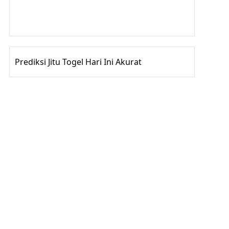
Gedung Slot
Pragmatic Play
Togel Online
Prediksi Jitu Togel Hari Ini Akurat