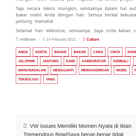
Tapi secara teknis mungkin, setidaknya dalam hal o
bakar mobil Anda dengan hati. Semua berkat kekua
jantung mamalia!
Selamat hari Valentine, semuanya. Saya cinta kalian 
midtown
14 February 2022
Culture
ANDA
AORTA
BAHAN
BAKAR
CARA
CINTA
DAVI
JALOPNIK
JANTUNG
KAMI
KARBURATOR
KEMBALI
MANUSIADALAM
MENGGANTI
MENGHADIRKAN
MOBIL
TEKNOLOGI
YANG
Post
VW Issues Memiliki Momen Nyata di Iklan
Tremendous BowlSaya benar-benar tidak