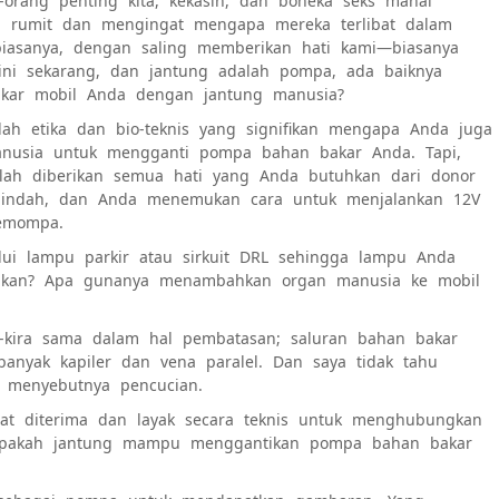
g-orang penting kita, kekasih, dan boneka seks mahal
g rumit dan mengingat mengapa mereka terlibat dalam
biasanya, dengan saling memberikan hati kami—biasanya
 ini sekarang, dan jantung adalah pompa, ada baiknya
kar mobil Anda dengan jantung manusia?
h etika dan bio-teknis yang signifikan mengapa Anda juga
anusia untuk mengganti pompa bahan bakar Anda. Tapi,
telah diberikan semua hati yang Anda butuhkan dari donor
n indah, dan Anda menemukan cara untuk menjalankan 12V
memompa.
i lampu parkir atau sirkuit DRL sehingga lampu Anda
k, kan? Apa gunanya menambahkan organ manusia ke mobil
-kira sama dalam hal pembatasan; saluran bahan bakar
banyak kapiler dan vena paralel. Dan saya tidak tahu
 menyebutnya pencucian.
pat diterima dan layak secara teknis untuk menghubungkan
 apakah jantung mampu menggantikan pompa bahan bakar