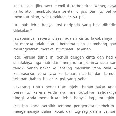
Tentu saja, jika saya memiliki karbohidrat Weber, sa
karburator membutuhkan sekitar 6 psi
. Dan itu bahk
membutuhkan, yaitu sekitar 35-50 psi
.
Itu jauh lebih banyak psi daripada yang bisa diberi
dilakukan?
Jawabannya, seperti biasa, adalah cinta. Jawabannya 
ini mereka tidak ditarik bersama oleh gelombang ga
meningkatkan mereka
kepala
atau tekanan.
Jadi, karena dunia ini penuh dengan cinta dan hati
setidaknya tiga hati dan menghubungkannya satu sama
tangki bahan bakar ke jantung masukan vena cava ke
ke masukan vena cava ke keluaran aorta, dan kemudi
tekanan bahan bakar 6 psi yang sehat.
Sekarang, untuk pengaturan injeksi bahan bakar And
besar itu, karena Anda akan membutuhkan setidaknya
tinggi, Anda memerlukan lebih banyak lagi, mungkin
Pastikan Anda berpikir tentang pengemasan sebelum m
mengemasnya dalam kotak dan zig-zag dalam barisan