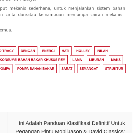
utput mekanis sederhana, untuk menjalankan sistem bahan
tan cinta dan/atau kemampuan memompa cairan mekanis
semua.
D TRACY
DENGAN
ENERGI
HATI
HOLLEY
INILAH
KONSUMSI BAHAN BAKAR KHUSUS REM
LAMA
LIBURAN
MAKS
POMPA
POMPA BAHAN BAKAR
SARAT
SEMANGAT
STRUKTUR
Ini Adalah Panduan Klasifikasi Definitif Untuk
Pegangan Pintu MobilJason & David Classics: