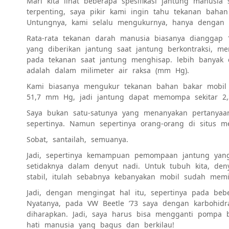
Mari kita lihat beberapa spesifikasi jantung manus
terpenting, saya pikir kami ingin tahu tekanan baha
Untungnya, kami selalu mengukurnya, hanya dengan 
Rata-rata tekanan darah manusia biasanya dianggap 
yang diberikan jantung saat jantung berkontraksi, m
pada tekanan saat jantung menghisap. lebih banyak d
adalah dalam milimeter air raksa (mm Hg).
Kami biasanya mengukur tekanan bahan bakar mobil 
51,7 mm Hg, jadi jantung dapat memompa sekitar 2,3 
Saya
bukan satu-satunya yang menanyakan pertanya
sepertinya. Namun sepertinya orang-orang di situs me
Sobat, santailah, semuanya.
Jadi, sepertinya kemampuan pemompaan jantung yang 
setidaknya dalam denyut nadi. Untuk tubuh kita, deny
stabil, itulah sebabnya kebanyakan mobil sudah memi
Jadi, dengan mengingat hal itu, sepertinya pada bebe
Nyatanya, pada VW Beetle ’73 saya dengan karbohidr
diharapkan
. Jadi, saya harus bisa mengganti pomp
hati manusia yang bagus dan berkilau!