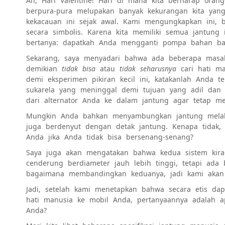
Ah, Hari Valentine! Hari di mana kita berharap oran
berpura-pura melupakan banyak kekurangan kita yan
kekacauan ini sejak awal. Kami mengungkapkan ini, 
secara simbolis. Karena kita memiliki semua jantung
bertanya: dapatkah Anda mengganti pompa bahan ba
Sekarang, saya menyadari bahwa ada beberapa masala
demikian
tidak bisa
atau
tidak seharusnya
cari hati m
demi eksperimen pikiran kecil ini, katakanlah Anda 
sukarela yang meninggal demi tujuan yang adil da
dari alternator Anda ke dalam jantung agar tetap 
Mungkin Anda bahkan menyambungkan jantung melalu
juga berdenyut dengan detak jantung. Kenapa tida
Anda jika Anda tidak bisa bersenang-senang?
Saya juga akan mengatakan bahwa kedua sistem kira
cenderung berdiameter jauh lebih tinggi, tetapi ada 
bagaimana membandingkan keduanya, jadi kami akan
Jadi, setelah kami menetapkan bahwa secara etis da
hati manusia ke mobil Anda, pertanyaannya adalah
Anda?