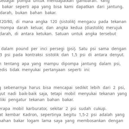
ia sebagai pompa untuk mendapatkan gambaran. Yang
n bakar seperti apa yang bisa kami dapatkan dari jantung.
darah, bukan bahan bakar.
120/80, di mana angka 120 (sistolik) mengacu pada tekanan
emompa darah keluar, dan angka kedua (diastolik) merujuk
arah, di antara ketukan. Satuan untuk angka tersebut
dalam pound per inci persegi (psi). Satu psi sama dengan
psi pada kontraksi sistolik dan 1,5 psi di antara denyut.
an tentang apa yang mampu dipompa jantung dalam psi
,
dis tidak menyukai pertanyaan seperti ini:
sebenarnya harus bisa mencapai sedikit lebih dari 2 psi,
ut nadi baik-baik saja, tetapi mobil menyukai tekanan yang
liki pengatur tekanan bahan bakar.
rapa mobil karburator, sekitar 2 psi sudah cukup.
at kembar Kadron, sepertinya begitu
1,5-2 psi adalah yang
a bahan bakar logam lama saya yang membosankan dengan