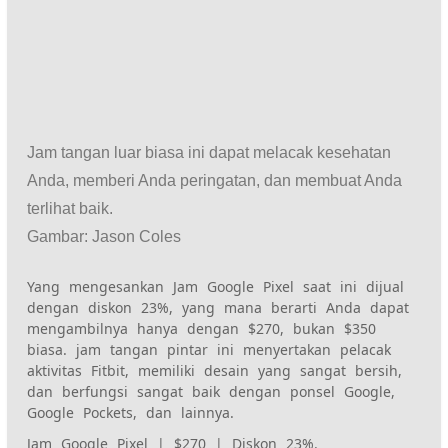
Jam tangan luar biasa ini dapat melacak kesehatan
Anda, memberi Anda peringatan, dan membuat Anda
terlihat baik.
Gambar
:
Jason Coles
Yang mengesankan
Jam Google Pixel
saat ini dijual
dengan diskon 23%, yang mana
berarti Anda dapat
mengambilnya hanya dengan $270, bukan $350
biasa. jam tangan pintar ini
menyertakan pelacak
aktivitas Fitbit, memiliki desain yang sangat bersih,
dan berfungsi sangat baik dengan ponsel Google,
Google Pockets, dan lainnya.
Jam Google Pixel
| $270 | Diskon 23%.