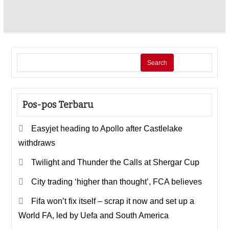
Search
Pos-pos Terbaru
Easyjet heading to Apollo after Castlelake
withdraws
Twilight and Thunder the Calls at Shergar Cup
City trading ‘higher than thought’, FCA believes
Fifa won’t fix itself – scrap it now and set up a
World FA, led by Uefa and South America