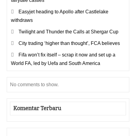
fairytale castles
Easyjet heading to Apollo after Castlelake
withdraws
Twilight and Thunder the Calls at Shergar Cup
City trading ‘higher than thought’, FCA believes
Fifa won’t fix itself – scrap it now and set up a
World FA, led by Uefa and South America
No comments to show.
Komentar Terbaru