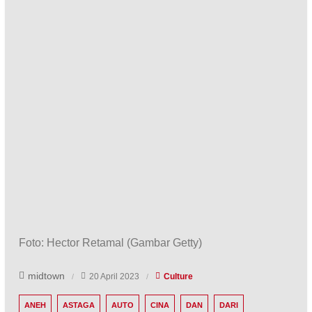
Foto
:
Hector Retamal
(
Gambar Getty
)
midtown
20 April 2023
Culture
ANEH
ASTAGA
AUTO
CINA
DAN
DARI