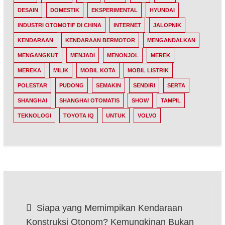
DESAIN
DOMESTIK
EKSPERIMENTAL
HYUNDAI
INDUSTRI OTOMOTIF DI CHINA
INTERNET
JALOPNIK
KENDARAAN
KENDARAAN BERMOTOR
MENGANDALKAN
MENGANGKUT
MENJADI
MENONJOL
MEREK
MEREKA
MILIK
MOBIL KOTA
MOBIL LISTRIK
POLESTAR
PUDONG
SEMAKIN
SENDIRI
SERTA
SHANGHAI
SHANGHAI OTOMATIS
SHOW
TAMPIL
TEKNOLOGI
TOYOTA IQ
UNTUK
VOLVO
Post
Siapa yang Memimpikan Kendaraan
navigation
Konstruksi Otonom? Kemungkinan Bukan